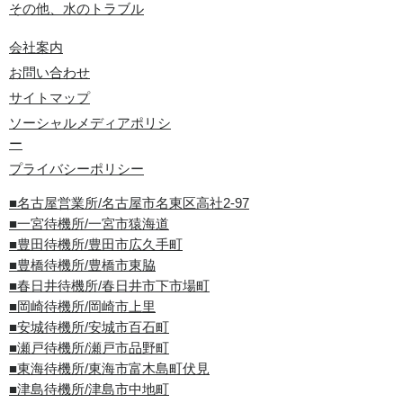
その他、水のトラブル
会社案内
お問い合わせ
サイトマップ
ソーシャルメディアポリシ
ー
プライバシーポリシー
■名古屋営業所/名古屋市名東区高社2-97
■一宮待機所/一宮市猿海道
■豊田待機所/豊田市広久手町
■豊橋待機所/豊橋市東脇
■春日井待機所/春日井市下市場町
■岡崎待機所/岡崎市上里
■安城待機所/安城市百石町
■瀬戸待機所/瀬戸市品野町
■東海待機所/東海市富木島町伏見
■津島待機所/津島市中地町