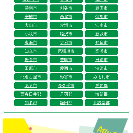
碧南市
刈谷市
豊田市
安城市
西尾市
蒲郡市
犬山市
常滑市
江南市
小牧市
稲沢市
新城市
東海市
大府市
知多市
知立市
尾張旭市
高浜市
岩倉市
豊明市
日進市
田原市
愛西市
清須市
北名古屋市
弥富市
みよし市
あま市
長久手市
愛知郡
西春日井郡
丹羽郡
海部郡
知多郡
額田郡
北設楽郡