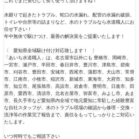
これでまた安心して長く使って頂けますね！
水廻りで起きたトラブル、蛇口の水漏れ、配管の水漏れ破損、
トイレや台所等の詰まりなど、水のトラブルなら水道職人にお
任せ下さい！
年中無休で駆けつけ、最善の解決策をご提案いたします！
〈 愛知県全域駆け付け対応致します！ 〉
「あいち水道職人」は、名古屋市以外にも 豊橋市、岡崎市、
一宮市、瀬戸市、半田市、春日井市、豊川市、津島市、碧南
市、刈谷市、豊田市、安城市、西尾市、蒲郡市、犬山市、常滑
市、江南市、小牧市、稲沢市、新城市、東海市、大府市、知多
市、知立市、尾張旭市、高浜市、岩倉市、豊明市、日進市、田
原市、愛西市、清須市、北名古屋市、弥富市、みよし市、あま
市、長久手市など愛知県内全域で地元愛知に常駐した経験豊富
な自社スタッフが、水のトラブル現場の確認から修理・交換・
洗浄等の作業完了報告まで、責任をもってしっかりとご対応い
たします。
いつ何時でもご相談下さい