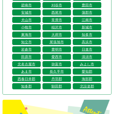
碧南市
刈谷市
豊田市
安城市
西尾市
蒲郡市
犬山市
常滑市
江南市
小牧市
稲沢市
新城市
東海市
大府市
知多市
知立市
尾張旭市
高浜市
岩倉市
豊明市
日進市
田原市
愛西市
清須市
北名古屋市
弥富市
みよし市
あま市
長久手市
愛知郡
西春日井郡
丹羽郡
海部郡
知多郡
額田郡
北設楽郡