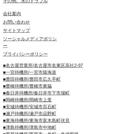
その他、水のトラブル
会社案内
お問い合わせ
サイトマップ
ソーシャルメディアポリシ
ー
プライバシーポリシー
■名古屋営業所/名古屋市名東区高社2-97
■一宮待機所/一宮市猿海道
■豊田待機所/豊田市広久手町
■豊橋待機所/豊橋市東脇
■春日井待機所/春日井市下市場町
■岡崎待機所/岡崎市上里
■安城待機所/安城市百石町
■瀬戸待機所/瀬戸市品野町
■東海待機所/東海市富木島町伏見
■津島待機所/津島市中地町