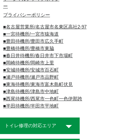
ー
プライバシーポリシー
■名古屋営業所/名古屋市名東区高社2-97
■一宮待機所/一宮市猿海道
■豊田待機所/豊田市広久手町
■豊橋待機所/豊橋市東脇
■春日井待機所/春日井市下市場町
■岡崎待機所/岡崎市上里
■安城待機所/安城市百石町
■瀬戸待機所/瀬戸市品野町
■東海待機所/東海市富木島町伏見
■津島待機所/津島市中地町
■西尾待機所/西尾市一色町一色伊那跨
■半田待機所/半田市平地町
トイレ修理の対応エリア