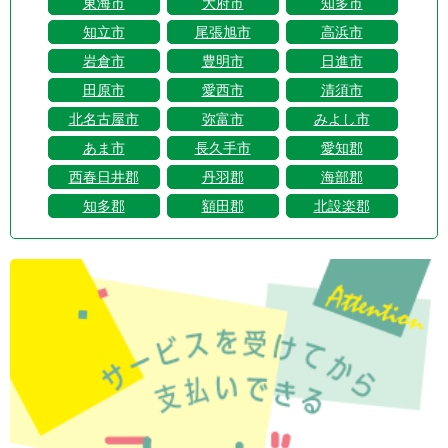
東海市
大府市
知多市
知立市
尾張旭市
高浜市
岩倉市
豊明市
日進市
田原市
愛西市
清須市
北名古屋市
弥富市
みよし市
あま市
長久手市
愛知郡
西春日井郡
丹羽郡
海部郡
知多郡
額田郡
北設楽郡