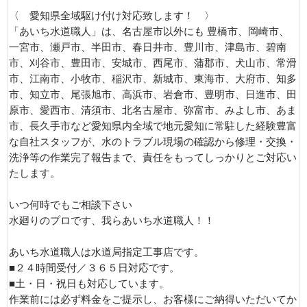
〈 愛知県全域駆け付け対応致します！ 〉
「あいち水道職人」は、名古屋市以外にも 豊橋市、岡崎市、
一宮市、瀬戸市、半田市、春日井市、豊川市、津島市、碧南
市、刈谷市、豊田市、安城市、西尾市、蒲郡市、犬山市、常滑
市、江南市、小牧市、稲沢市、新城市、東海市、大府市、知多
市、知立市、尾張旭市、高浜市、岩倉市、豊明市、日進市、田
原市、愛西市、清須市、北名古屋市、弥富市、みよし市、あま
市、長久手市など愛知県内全域で地元愛知に常駐した経験豊富
な自社スタッフが、水のトラブル現場の確認から修理・交換・
洗浄等の作業完了報告まで、責任をもってしっかりとご対応い
たします。
いつ何時でもご相談下さい
水廻りのプロです、我らあいち水道職人！！
あいち水道職人は水道局指定工事店です。
■２４時間受付／３６５日対応です。
■土・日・祝日も対応しています。
作業前には必ず料金をご提示し、お客様にご納得いただいてか