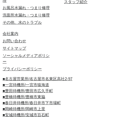
理
スタッフ紹介
お風呂水漏れ・つまり修理
洗面所水漏れ・つまり修理
その他、水のトラブル
会社案内
お問い合わせ
サイトマップ
ソーシャルメディアポリシ
ー
プライバシーポリシー
■名古屋営業所/名古屋市名東区高社2-97
■一宮待機所/一宮市猿海道
■豊田待機所/豊田市広久手町
■豊橋待機所/豊橋市東脇
■春日井待機所/春日井市下市場町
■岡崎待機所/岡崎市上里
■安城待機所/安城市百石町