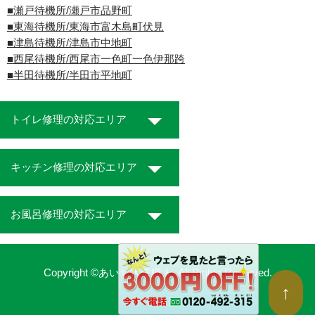
■瀬戸待機所/瀬戸市品野町
■東海待機所/東海市富木島町伏見
■津島待機所/津島市中地町
■西尾待機所/西尾市一色町一色伊那跨
■半田待機所/半田市平地町
トイレ修理の対応エリア
キッチン修理の対応エリア
お風呂修理の対応エリア
Copyright ©あいち水道職人. All Rights Reserved.
↑