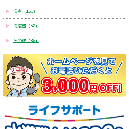
浴室（160）
洗濯機（52）
その他（85）