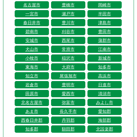
名古屋市
豊橋市
岡崎市
一宮市
瀬戸市
半田市
春日井市
豊川市
津島市
碧南市
刈谷市
豊田市
安城市
西尾市
蒲郡市
犬山市
常滑市
江南市
小牧市
稲沢市
新城市
東海市
大府市
知多市
知立市
尾張旭市
高浜市
岩倉市
豊明市
日進市
田原市
愛西市
清須市
北名古屋市
弥富市
みよし市
あま市
長久手市
愛知郡
西春日井郡
丹羽郡
海部郡
知多郡
額田郡
北設楽郡