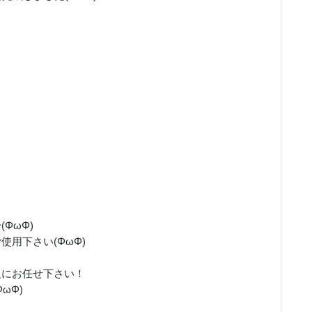
ΦωΦ)
用下さい(ΦωΦ)
人にお任せ下さい！
ωΦ)