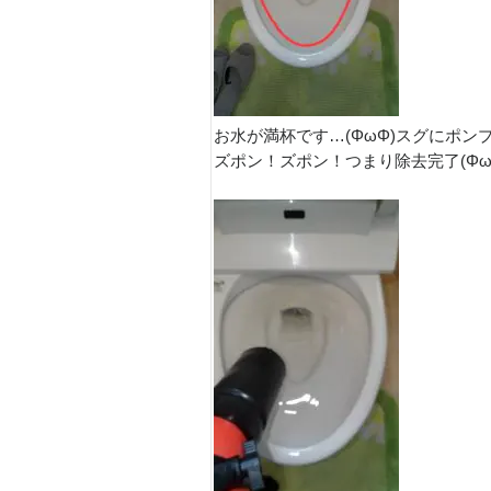
お水が満杯です…(ΦωΦ)スグにポ
ズポン！ズポン！つまり除去完了(Φω