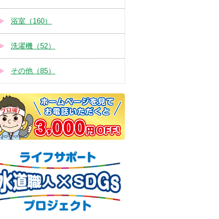
浴室（160）
洗濯機（52）
その他（85）