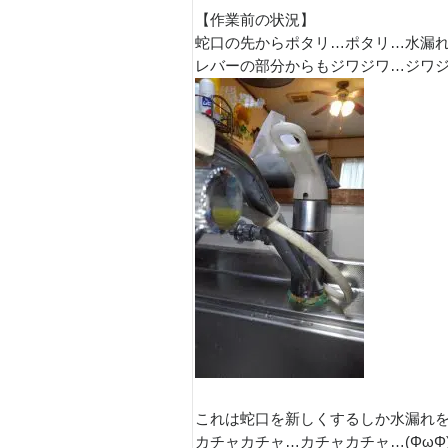
【作業前の状況】
蛇口の先からポタリ…ポタリ…水漏れし
レバーの部分からもジワジワ…ジワジ
これは蛇口を新しくするしか水漏れを
カチャカチャ…カチャカチャ…(ΦωΦ)