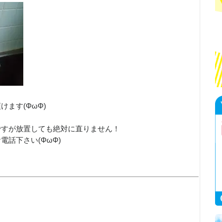
ます(ΦωΦ)
ですが放置しても絶対に直りません！
話下さい(ΦωΦ)