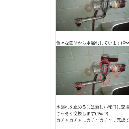
色々な箇所から水漏れしています(Φω
水漏れを止めるには新しい蛇口に交
さっそく交換します(ΦωΦ)
カチャカチャ…カチャカチャ…完成