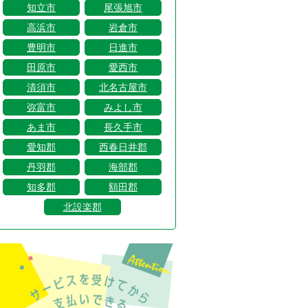
知立市
尾張旭市
高浜市
岩倉市
豊明市
日進市
田原市
愛西市
清須市
北名古屋市
弥富市
みよし市
あま市
長久手市
愛知郡
西春日井郡
丹羽郡
海部郡
知多郡
額田郡
北設楽郡