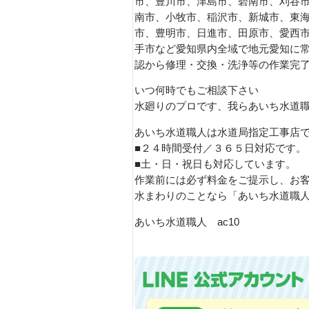
市、豊川市、津島市、碧南市、刈谷
南市、小牧市、稲沢市、新城市、東
市、豊明市、日進市、田原市、愛西
手市など愛知県内全域で地元愛知に
認から修理・交換・洗浄等の作業完
いつ何時でもご相談下さい
水廻りのプロです、我らあいち水道
あいち水道職人は水道局指定工事店
■２４時間受付／３６５日対応です。
■土・日・祝日も対応しています。
作業前には必ず料金をご提示し、お
水まわりのことなら「あいち水道職
あいち水道職人 ac10