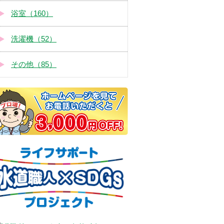
浴室（160）
洗濯機（52）
その他（85）