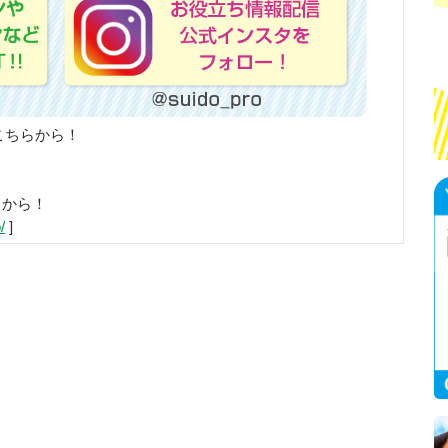
こちらから！
らから！
/
]