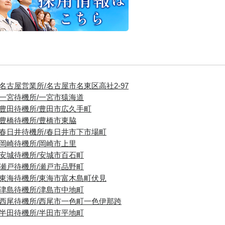
■名古屋営業所/名古屋市名東区高社2-97
■一宮待機所/一宮市猿海道
■豊田待機所/豊田市広久手町
■豊橋待機所/豊橋市東脇
■春日井待機所/春日井市下市場町
■岡崎待機所/岡崎市上里
■安城待機所/安城市百石町
■瀬戸待機所/瀬戸市品野町
■東海待機所/東海市富木島町伏見
■津島待機所/津島市中地町
■西尾待機所/西尾市一色町一色伊那跨
■半田待機所/半田市平地町