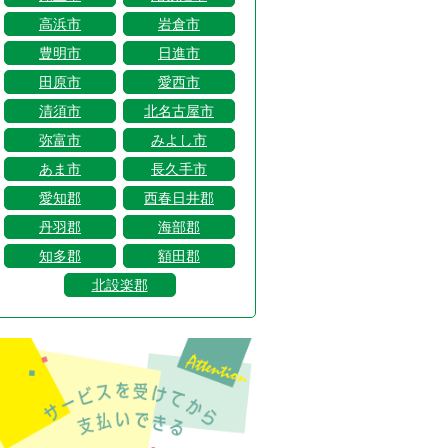
高浜市
岩倉市
豊明市
日進市
田原市
愛西市
清須市
北名古屋市
弥富市
みよし市
あま市
長久手市
愛知郡
西春日井郡
丹羽郡
海部郡
知多郡
額田郡
北設楽郡