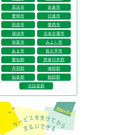
高浜市
岩倉市
豊明市
日進市
田原市
愛西市
清須市
北名古屋市
弥富市
みよし市
あま市
長久手市
愛知郡
西春日井郡
丹羽郡
海部郡
知多郡
額田郡
北設楽郡