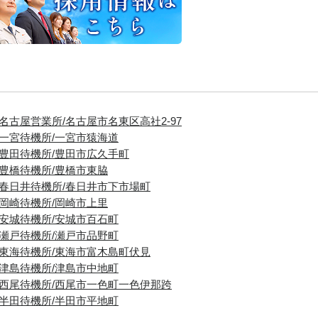
■名古屋営業所/名古屋市名東区高社2-97
■一宮待機所/一宮市猿海道
■豊田待機所/豊田市広久手町
■豊橋待機所/豊橋市東脇
■春日井待機所/春日井市下市場町
■岡崎待機所/岡崎市上里
■安城待機所/安城市百石町
■瀬戸待機所/瀬戸市品野町
■東海待機所/東海市富木島町伏見
■津島待機所/津島市中地町
■西尾待機所/西尾市一色町一色伊那跨
■半田待機所/半田市平地町