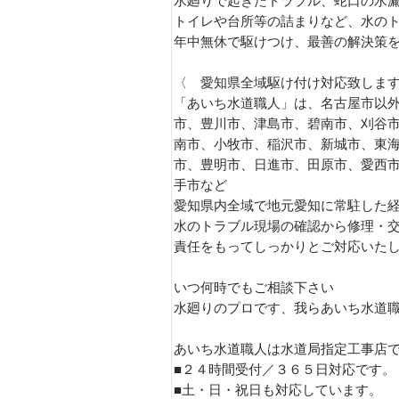
水廻りで起きたトラブル、蛇口の水
トイレや台所等の詰まりなど、水の
年中無休で駆けつけ、最善の解決策
〈 愛知県全域駆け付け対応致しま
「あいち水道職人」は、名古屋市以外
市、豊川市、津島市、碧南市、刈谷
南市、小牧市、稲沢市、新城市、東
市、豊明市、日進市、田原市、愛西
手市など
愛知県内全域で地元愛知に常駐した
水のトラブル現場の確認から修理・
責任をもってしっかりとご対応いた
いつ何時でもご相談下さい
水廻りのプロです、我らあいち水道
あいち水道職人は水道局指定工事店
■２４時間受付／３６５日対応です。
■土・日・祝日も対応しています。