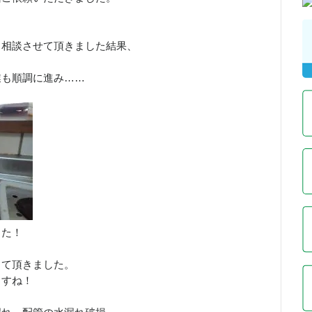
と相談させて頂きました結果、
。
業も順調に進み……
した！
って頂きました。
ますね！