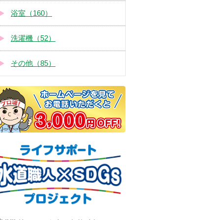
浴室（160）
洗濯機（52）
その他（85）