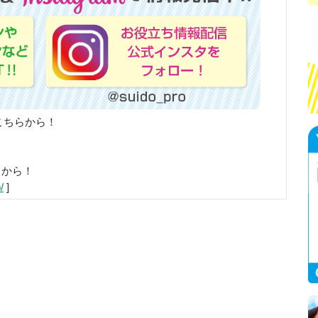
こちらから！
らから！
/
]