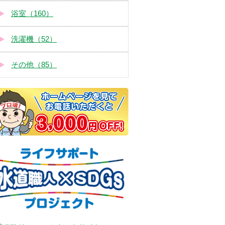
浴室（160）
洗濯機（52）
その他（85）