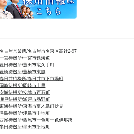
■名古屋営業所/名古屋市名東区高社2-97
■一宮待機所/一宮市猿海道
■豊田待機所/豊田市広久手町
■豊橋待機所/豊橋市東脇
■春日井待機所/春日井市下市場町
■岡崎待機所/岡崎市上里
■安城待機所/安城市百石町
■瀬戸待機所/瀬戸市品野町
■東海待機所/東海市富木島町伏見
■津島待機所/津島市中地町
■西尾待機所/西尾市一色町一色伊那跨
■半田待機所/半田市平地町