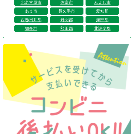
北名古屋市
弥富市
みよし市
あま市
長久手市
愛知郡
西春日井郡
丹羽郡
海部郡
知多郡
額田郡
北設楽郡