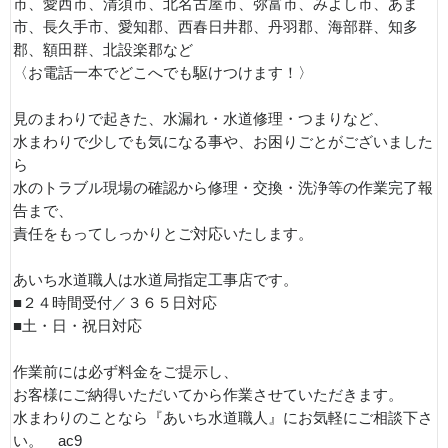
市、愛西市、清須市、北名古屋市、弥富市、みよし市、あま
市、長久手市、愛知郡、西春日井郡、丹羽郡、海部群、知多
郡、額田群、北設楽郡など
〈お電話一本でどこへでも駆けつけます！〉
見のまわりで起きた、水漏れ・水道修理・つまりなど、
水まわりで少しでも気になる事や、お困りごとがございました
ら
水のトラブル現場の確認から修理・交換・洗浄等の作業完了報
告まで、
責任をもってしっかりとご対応いたします。
あいち水道職人は水道局指定工事店です。
■２４時間受付／３６５日対応
■土・日・祝日対応
作業前には必ず料金をご提示し、
お客様にご納得いただいてから作業させていただきます。
水まわりのことなら『あいち水道職人』にお気軽にご相談下さ
い。 ac9