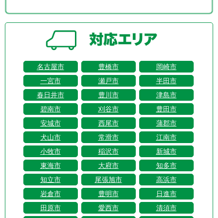
名古屋市
豊橋市
岡崎市
一宮市
瀬戸市
半田市
春日井市
豊川市
津島市
碧南市
刈谷市
豊田市
安城市
西尾市
蒲郡市
犬山市
常滑市
江南市
小牧市
稲沢市
新城市
東海市
大府市
知多市
知立市
尾張旭市
高浜市
岩倉市
豊明市
日進市
田原市
愛西市
清須市