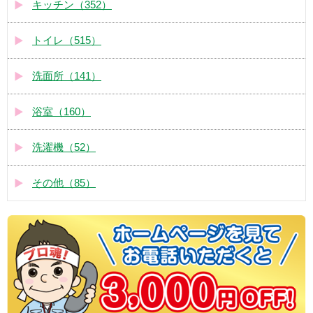
キッチン（352）
トイレ（515）
洗面所（141）
浴室（160）
洗濯機（52）
その他（85）