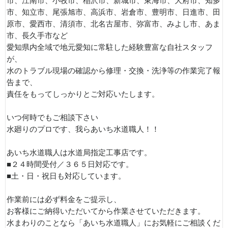
市、江南市、小牧市、稲沢市、新城市、東海市、大府市、知多
市、知立市、尾張旭市、高浜市、岩倉市、豊明市、日進市、田
原市、愛西市、清須市、北名古屋市、弥富市、みよし市、あま
市、長久手市など
愛知県内全域で地元愛知に常駐した経験豊富な自社スタッフ
が、
水のトラブル現場の確認から修理・交換・洗浄等の作業完了報
告まで、
責任をもってしっかりとご対応いたします。
いつ何時でもご相談下さい
水廻りのプロです、我らあいち水道職人！！
あいち水道職人は水道局指定工事店です。
■２４時間受付／３６５日対応です。
■土・日・祝日も対応しています。
作業前には必ず料金をご提示し、
お客様にご納得いただいてから作業させていただきます。
水まわりのことなら「あいち水道職人」にお気軽にご相談くだ