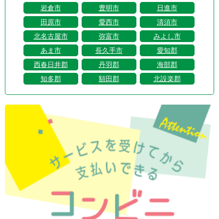
岩倉市
豊明市
日進市
田原市
愛西市
清須市
北名古屋市
弥富市
みよし市
あま市
長久手市
愛知郡
西春日井郡
丹羽郡
海部郡
知多郡
額田郡
北設楽郡