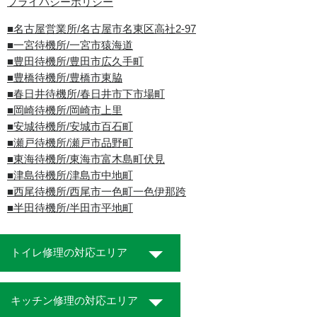
プライバシーポリシー
■名古屋営業所/名古屋市名東区高社2-97
■一宮待機所/一宮市猿海道
■豊田待機所/豊田市広久手町
■豊橋待機所/豊橋市東脇
■春日井待機所/春日井市下市場町
■岡崎待機所/岡崎市上里
■安城待機所/安城市百石町
■瀬戸待機所/瀬戸市品野町
■東海待機所/東海市富木島町伏見
■津島待機所/津島市中地町
■西尾待機所/西尾市一色町一色伊那跨
■半田待機所/半田市平地町
トイレ修理の対応エリア
キッチン修理の対応エリア