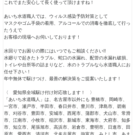
これでまた安心して長く使って頂けますね！
あいち水道職人では、ウィルス感染予防対策として
マスクやゴム手袋の着用、アルコールでの消毒を徹底して行っ
たうえで
お客様の現場へお伺いしております！
水回りでお困りの際にはいつでもご相談ください!!
水廻りで起きたトラブル、蛇口の水漏れ、配管の水漏れ破損、
トイレや台所等の詰まりなど、水のトラブルなら水道職人にお
任せ下さい！
年中無休で駆けつけ、最善の解決策をご提案いたします！
〈 愛知県全域駆け付け対応致します！ 〉
「あいち水道職人」は、名古屋市以外にも 豊橋市、岡崎市、
一宮市、瀬戸市、半田市、春日井市、豊川市、津島市、碧南
市、刈谷市、豊田市、安城市、西尾市、蒲郡市、犬山市、常滑
市、江南市、小牧市、稲沢市、新城市、東海市、大府市、知多
市、知立市、尾張旭市、高浜市、岩倉市、豊明市、日進市、田
原市、愛西市、清須市、北名古屋市、弥富市、みよし市、あま