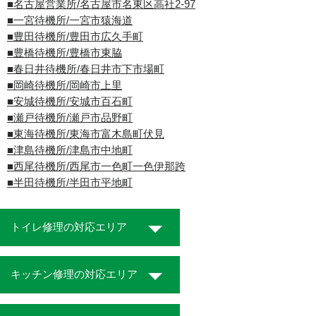
■名古屋営業所/名古屋市名東区高社2-97
■一宮待機所/一宮市猿海道
■豊田待機所/豊田市広久手町
■豊橋待機所/豊橋市東脇
■春日井待機所/春日井市下市場町
■岡崎待機所/岡崎市上里
■安城待機所/安城市百石町
■瀬戸待機所/瀬戸市品野町
■東海待機所/東海市富木島町伏見
■津島待機所/津島市中地町
■西尾待機所/西尾市一色町一色伊那跨
■半田待機所/半田市平地町
トイレ修理の対応エリア
キッチン修理の対応エリア