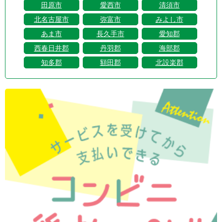
田原市
愛西市
清須市
北名古屋市
弥富市
みよし市
あま市
長久手市
愛知郡
西春日井郡
丹羽郡
海部郡
知多郡
額田郡
北設楽郡