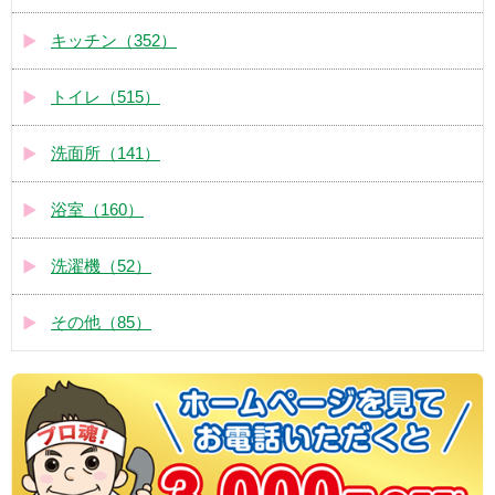
キッチン（352）
トイレ（515）
洗面所（141）
浴室（160）
洗濯機（52）
その他（85）