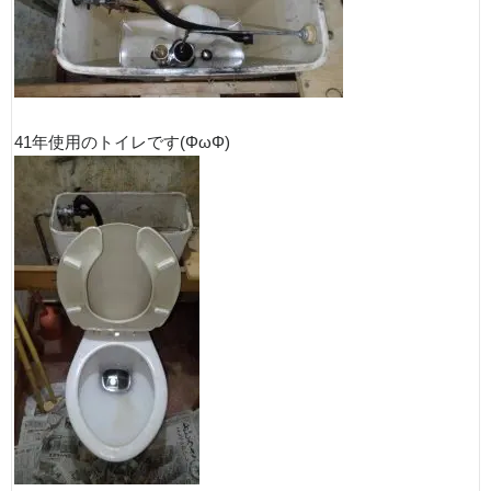
41年使用のトイレです(ΦωΦ)