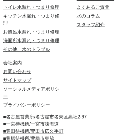
トイレ水漏れ・つまり修理
よくあるご質問
キッチン水漏れ・つまり修
水のコラム
理
スタッフ紹介
お風呂水漏れ・つまり修理
洗面所水漏れ・つまり修理
その他、水のトラブル
会社案内
お問い合わせ
サイトマップ
ソーシャルメディアポリシ
ー
プライバシーポリシー
■名古屋営業所/名古屋市名東区高社2-97
■一宮待機所/一宮市猿海道
■豊田待機所/豊田市広久手町
■豊橋待機所/豊橋市東脇