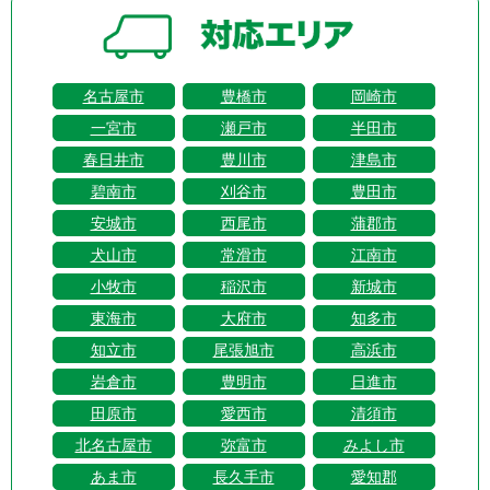
名古屋市
豊橋市
岡崎市
一宮市
瀬戸市
半田市
春日井市
豊川市
津島市
碧南市
刈谷市
豊田市
安城市
西尾市
蒲郡市
犬山市
常滑市
江南市
小牧市
稲沢市
新城市
東海市
大府市
知多市
知立市
尾張旭市
高浜市
岩倉市
豊明市
日進市
田原市
愛西市
清須市
北名古屋市
弥富市
みよし市
あま市
長久手市
愛知郡