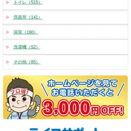
トイレ（515）
洗面所（141）
浴室（160）
洗濯機（52）
その他（85）