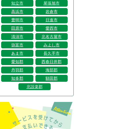
知立市
尾張旭市
高浜市
岩倉市
豊明市
日進市
田原市
愛西市
清須市
北名古屋市
弥富市
みよし市
あま市
長久手市
愛知郡
西春日井郡
丹羽郡
海部郡
知多郡
額田郡
北設楽郡