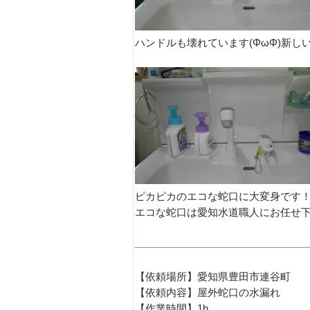
ハンドルも壊れています(ΦωΦ)新し
ピカピカのエコな蛇口に大変身です！
エコな蛇口は愛知水道職人にお任せ下
【依頼場所】愛知県豊田市連谷町
【依頼内容】屋外蛇口の水漏れ
【作業時間】1h