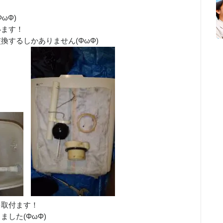
ωΦ)
います！
換するしかありません(ΦωΦ)
を取付ます！
した(ΦωΦ)