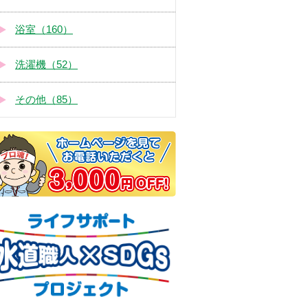
浴室（160）
洗濯機（52）
その他（85）