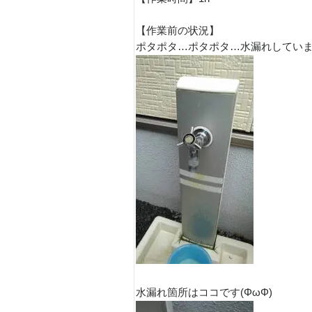
【作業前の状況】
ポタポタ…ポタポタ…水漏れしています
水漏れ箇所はココです(ΦωΦ)