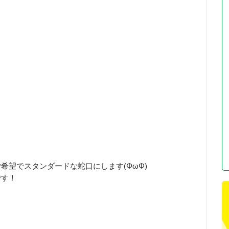
希望でスタンダードな蛇口にします(ΦωΦ)
です！