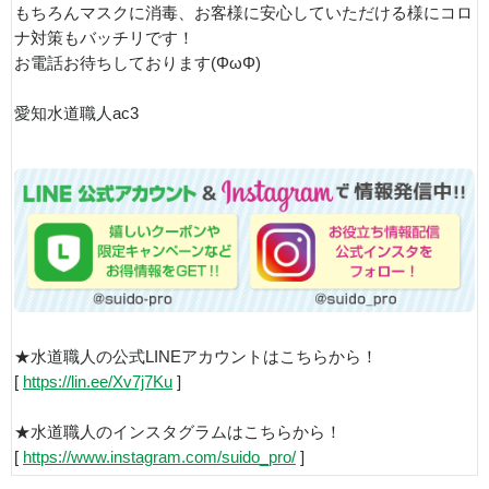
もちろんマスクに消毒、お客様に安心していただける様にコロ
ナ対策もバッチリです！
お電話お待ちしております(ΦωΦ)
愛知水道職人ac3
★水道職人の公式LINEアカウントはこちらから！
[
https://lin.ee/Xv7j7Ku
]
★水道職人のインスタグラムはこちらから！
[
https://www.instagram.com/suido_pro/
]