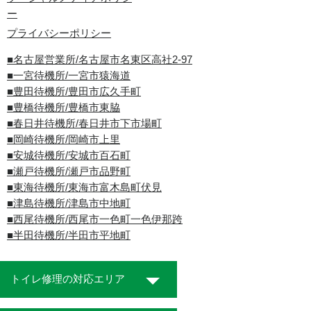
ー
プライバシーポリシー
■名古屋営業所/名古屋市名東区高社2-97
■一宮待機所/一宮市猿海道
■豊田待機所/豊田市広久手町
■豊橋待機所/豊橋市東脇
■春日井待機所/春日井市下市場町
■岡崎待機所/岡崎市上里
■安城待機所/安城市百石町
■瀬戸待機所/瀬戸市品野町
■東海待機所/東海市富木島町伏見
■津島待機所/津島市中地町
■西尾待機所/西尾市一色町一色伊那跨
■半田待機所/半田市平地町
トイレ修理の対応エリア