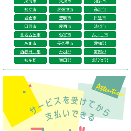
東海市
大府市
知多市
知立市
尾張旭市
高浜市
岩倉市
豊明市
日進市
田原市
愛西市
清須市
北名古屋市
弥富市
みよし市
あま市
長久手市
愛知郡
西春日井郡
丹羽郡
海部郡
知多郡
額田郡
北設楽郡