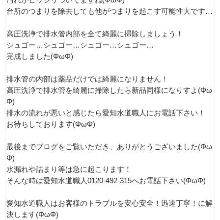
汚れがビッシリついてますね(ΦωΦ)
台所のつまりを除去しても他がつまりを起こす可能性大です…
高圧洗浄で排水管内部を全て綺麗に掃除しましょう！
シュゴー…シュゴー…シュゴー…シュゴー…
完成しました(ΦωΦ)
排水管の内部は薬品だけでは綺麗になりません！
高圧洗浄で排水管を綺麗に掃除したら新品同様になりすよ(Φω
Φ)
排水の流れが悪いと感じたら愛知水道職人にお電話下さい！
お待ちしております(ΦωΦ)
最後までブログをご覧いただき、ありがとうございました(Φω
Φ)
水漏れや詰まり等は急に起こります！
そんな時は愛知水道職人0120-492-315へお電話下さい(ΦωΦ)
愛知水道職人はお客様のトラブルを安心安全！迅速丁寧！に解
決します(ΦωΦ)