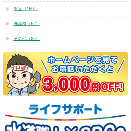
浴室（160）
洗濯機（52）
その他（85）