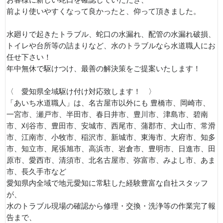
お客様に新しい蛇口を確認していただき、
前より使いやすくなって良かったと、仰って頂きました。
水廻りで起きたトラブル、蛇口の水漏れ、配管の水漏れ破損、
トイレや台所等の詰まりなど、水のトラブルなら水道職人にお
任せ下さい！
年中無休で駆けつけ、最善の解決策をご提案いたします！
〈 愛知県全域駆け付け対応致します！ 〉
「あいち水道職人」は、名古屋市以外にも 豊橋市、岡崎市、
一宮市、瀬戸市、半田市、春日井市、豊川市、津島市、碧南
市、刈谷市、豊田市、安城市、西尾市、蒲郡市、犬山市、常滑
市、江南市、小牧市、稲沢市、新城市、東海市、大府市、知多
市、知立市、尾張旭市、高浜市、岩倉市、豊明市、日進市、田
原市、愛西市、清須市、北名古屋市、弥富市、みよし市、あま
市、長久手市など
愛知県内全域で地元愛知に常駐した経験豊富な自社スタッフ
が、
水のトラブル現場の確認から修理・交換・洗浄等の作業完了報
告まで、