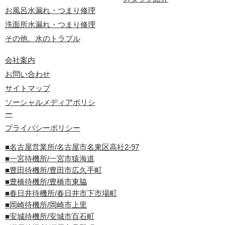
お風呂水漏れ・つまり修理
洗面所水漏れ・つまり修理
その他、水のトラブル
会社案内
お問い合わせ
サイトマップ
ソーシャルメディアポリシ
ー
プライバシーポリシー
■名古屋営業所/名古屋市名東区高社2-97
■一宮待機所/一宮市猿海道
■豊田待機所/豊田市広久手町
■豊橋待機所/豊橋市東脇
■春日井待機所/春日井市下市場町
■岡崎待機所/岡崎市上里
■安城待機所/安城市百石町