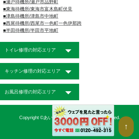
■瀬戸待機所/瀬戸市品野町
■東海待機所/東海市富木島町伏見
■津島待機所/津島市中地町
■西尾待機所/西尾市一色町一色伊那跨
■半田待機所/半田市平地町
トイレ修理の対応エリア
キッチン修理の対応エリア
お風呂修理の対応エリア
Copyright ©あいち水道職人. All Rights Reserved.
↑