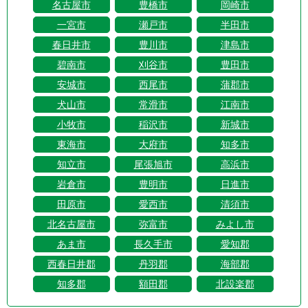
名古屋市
豊橋市
岡崎市
一宮市
瀬戸市
半田市
春日井市
豊川市
津島市
碧南市
刈谷市
豊田市
安城市
西尾市
蒲郡市
犬山市
常滑市
江南市
小牧市
稲沢市
新城市
東海市
大府市
知多市
知立市
尾張旭市
高浜市
岩倉市
豊明市
日進市
田原市
愛西市
清須市
北名古屋市
弥富市
みよし市
あま市
長久手市
愛知郡
西春日井郡
丹羽郡
海部郡
知多郡
額田郡
北設楽郡