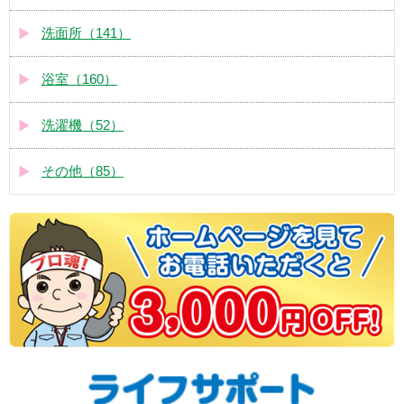
洗面所（141）
浴室（160）
洗濯機（52）
その他（85）