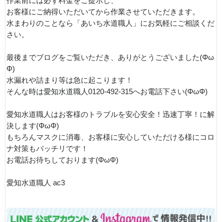
作業前には必ず料金をご提示し、
お客様にご納得いただいてから作業させていただきます。
水まわりのことなら「あいち水道職人」にお気軽にご相談くだ
さい。
最後までブログをご覧いただき、ありがとうございました(Φω
Φ)
水漏れや詰まり等は急に起こります！
そんな時は愛知水道職人0120-492-315へお電話下さい(ΦωΦ)
愛知水道職人はお客様のトラブルを安心安全！迅速丁寧！に解
決します(ΦωΦ)
もちろんマスクに消毒、お客様に安心していただける様にコロ
ナ対策もバッチリです！
お電話お待ちしております(ΦωΦ)
愛知水道職人 ac3