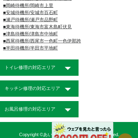
■岡崎待機所/岡崎市上里
■安城待機所/安城市百石町
■瀬戸待機所/瀬戸市品野町
■東海待機所/東海市富木島町伏見
■津島待機所/津島市中地町
■西尾待機所/西尾市一色町一色伊那跨
■半田待機所/半田市平地町
トイレ修理の対応エリア
キッチン修理の対応エリア
お風呂修理の対応エリア
Copyright ©あいち水道職人. All Rights Reserved.