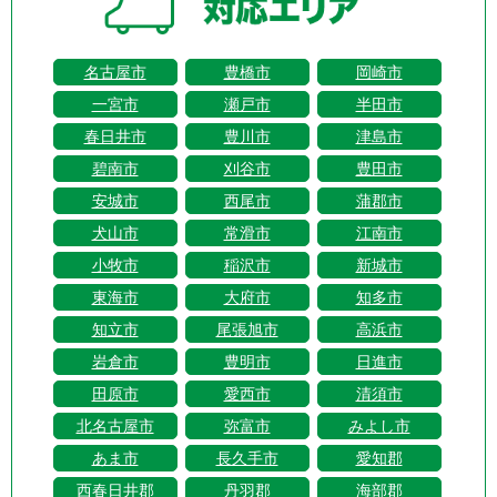
名古屋市
豊橋市
岡崎市
一宮市
瀬戸市
半田市
春日井市
豊川市
津島市
碧南市
刈谷市
豊田市
安城市
西尾市
蒲郡市
犬山市
常滑市
江南市
小牧市
稲沢市
新城市
東海市
大府市
知多市
知立市
尾張旭市
高浜市
岩倉市
豊明市
日進市
田原市
愛西市
清須市
北名古屋市
弥富市
みよし市
あま市
長久手市
愛知郡
西春日井郡
丹羽郡
海部郡