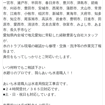
一宮市、瀬戸市、半田市、春日井市、豊川市、津島市、碧南
市、刈谷市、豊田市、安城市、西尾市、蒲郡市、犬山市、常滑
市、江南市、小牧市、稲沢市、新城市、東海市、大府市、知多
市、知立市、尾張旭市、高浜市、岩倉市、豊明市、日進市、田
原市、愛西市、清須市、北名古屋市、弥富市、みよし市、あま
市、長久手市など
愛知県内全域で地元愛知に常駐した経験豊富な自社スタッフ
が、
水のトラブル現場の確認から修理・交換・洗浄等の作業完了報
告まで、
責任をもってしっかりとご対応いたします。
いつ何時でもご相談下さい
水廻りのプロです、我らあいち水道職人！！
あいち水道職人は水道局指定工事店です。
■２４時間受付／３６５日対応です。
■土・日・祝日も対応しています。