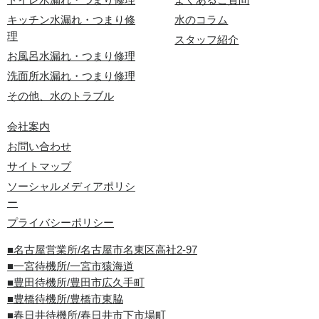
トイレ水漏れ・つまり修理
よくあるご質問
キッチン水漏れ・つまり修
水のコラム
理
スタッフ紹介
お風呂水漏れ・つまり修理
洗面所水漏れ・つまり修理
その他、水のトラブル
会社案内
お問い合わせ
サイトマップ
ソーシャルメディアポリシ
ー
プライバシーポリシー
■名古屋営業所/名古屋市名東区高社2-97
■一宮待機所/一宮市猿海道
■豊田待機所/豊田市広久手町
■豊橋待機所/豊橋市東脇
■春日井待機所/春日井市下市場町