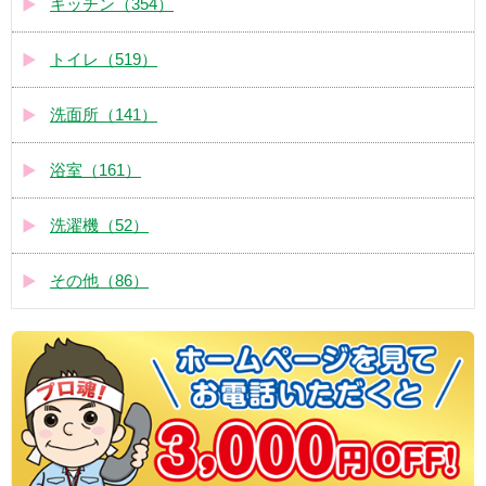
キッチン（354）
トイレ（519）
洗面所（141）
浴室（161）
洗濯機（52）
その他（86）