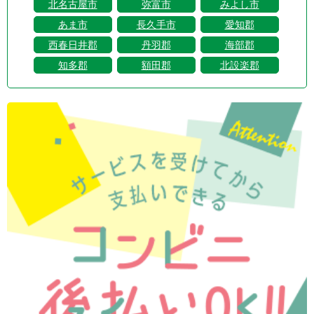
北名古屋市
弥富市
みよし市
あま市
長久手市
愛知郡
西春日井郡
丹羽郡
海部郡
知多郡
額田郡
北設楽郡