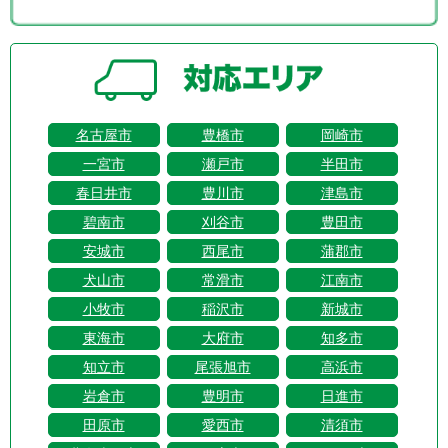
名古屋市
豊橋市
岡崎市
一宮市
瀬戸市
半田市
春日井市
豊川市
津島市
碧南市
刈谷市
豊田市
安城市
西尾市
蒲郡市
犬山市
常滑市
江南市
小牧市
稲沢市
新城市
東海市
大府市
知多市
知立市
尾張旭市
高浜市
岩倉市
豊明市
日進市
田原市
愛西市
清須市