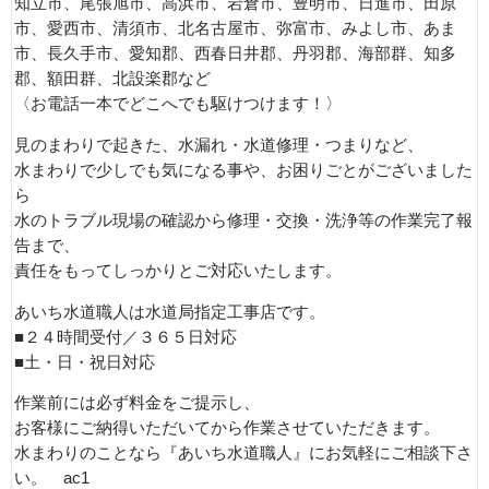
知立市、尾張旭市、高浜市、岩倉市、豊明市、日進市、田原
市、愛西市、清須市、北名古屋市、弥富市、みよし市、あま
市、長久手市、愛知郡、西春日井郡、丹羽郡、海部群、知多
郡、額田群、北設楽郡など
〈お電話一本でどこへでも駆けつけます！〉
見のまわりで起きた、水漏れ・水道修理・つまりなど、
水まわりで少しでも気になる事や、お困りごとがございました
ら
水のトラブル現場の確認から修理・交換・洗浄等の作業完了報
告まで、
責任をもってしっかりとご対応いたします。
あいち水道職人は水道局指定工事店です。
■２４時間受付／３６５日対応
■土・日・祝日対応
作業前には必ず料金をご提示し、
お客様にご納得いただいてから作業させていただきます。
水まわりのことなら『あいち水道職人』にお気軽にご相談下さ
い。 ac1