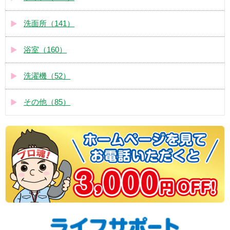
洗面所（141）
浴室（160）
洗濯機（52）
その他（85）