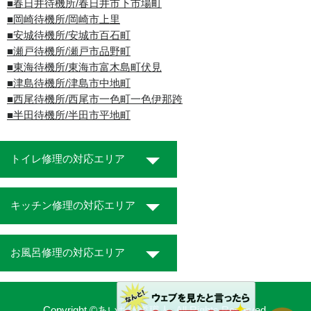
■春日井待機所/春日井市下市場町
■岡崎待機所/岡崎市上里
■安城待機所/安城市百石町
■瀬戸待機所/瀬戸市品野町
■東海待機所/東海市富木島町伏見
■津島待機所/津島市中地町
■西尾待機所/西尾市一色町一色伊那跨
■半田待機所/半田市平地町
トイレ修理の対応エリア
キッチン修理の対応エリア
お風呂修理の対応エリア
Copyright ©あいち水道職人. All Rights Reserved.