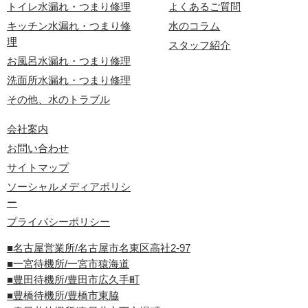
トイレ水漏れ・つまり修理
よくあるご質問
キッチン水漏れ・つまり修
水のコラム
理
スタッフ紹介
お風呂水漏れ・つまり修理
洗面所水漏れ・つまり修理
その他、水のトラブル
会社案内
お問い合わせ
サイトマップ
ソーシャルメディアポリシ
ー
プライバシーポリシー
■名古屋営業所/名古屋市名東区高社2-97
■一宮待機所/一宮市猿海道
■豊田待機所/豊田市広久手町
■豊橋待機所/豊橋市東脇