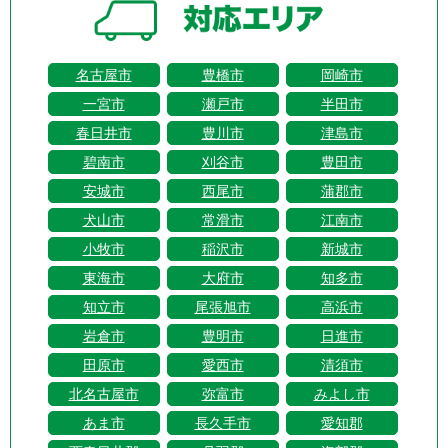
名古屋市
豊橋市
岡崎市
一宮市
瀬戸市
半田市
春日井市
豊川市
津島市
碧南市
刈谷市
豊田市
安城市
西尾市
蒲郡市
犬山市
常滑市
江南市
小牧市
稲沢市
新城市
東海市
大府市
知多市
知立市
尾張旭市
高浜市
岩倉市
豊明市
日進市
田原市
愛西市
清須市
北名古屋市
弥富市
みよし市
あま市
長久手市
愛知郡