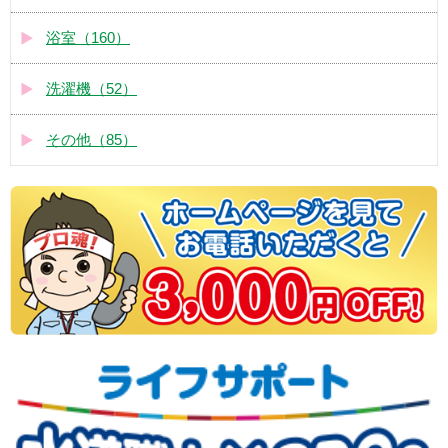
浴室（160）
洗濯機（52）
その他（85）