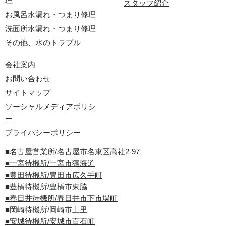
理
スタッフ紹介
お風呂水漏れ・つまり修理
洗面所水漏れ・つまり修理
その他、水のトラブル
会社案内
お問い合わせ
サイトマップ
ソーシャルメディアポリシ
ー
プライバシーポリシー
■名古屋営業所/名古屋市名東区高社2-97
■一宮待機所/一宮市猿海道
■豊田待機所/豊田市広久手町
■豊橋待機所/豊橋市東脇
■春日井待機所/春日井市下市場町
■岡崎待機所/岡崎市上里
■安城待機所/安城市百石町