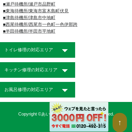
■瀬戸待機所/瀬戸市品野町
■東海待機所/東海市富木島町伏見
■津島待機所/津島市中地町
■西尾待機所/西尾市一色町一色伊那跨
■半田待機所/半田市平地町
トイレ修理の対応エリア
キッチン修理の対応エリア
お風呂修理の対応エリア
Copyright ©あいち水道職人. All Rights Reserved.
↑