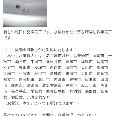
新しい蛇口に交換完了です。水漏れがない事を確認し作業完了
です。
〈〈 愛知全域駆け付け対応いたします！ 〉〉
『あいち水道職人』は、名古屋市以外にも豊橋市、岡崎市、一
宮市、瀬戸市、半田市、春日井市、豊川市、津島市、碧南市、
刈谷市、豊田市、安城市、西尾市、蒲郡市、犬山市、常滑市、
江南市、小牧市、稲沢市、新城市、東海市、大府市、知多市、
知立市、尾張旭市、高浜市、岩倉市、豊明市、日進市、田原
市、愛西市、清須市、北名古屋市、弥富市、みよし市、あま
市、長久手市、愛知郡、西春日井郡、丹羽郡、海部群、知多
郡、額田群、北設楽郡など
〈お電話一本でどこへでも駆けつけます！〉
見のまわりで起きた、水漏れ・水道修理・つまりなど、