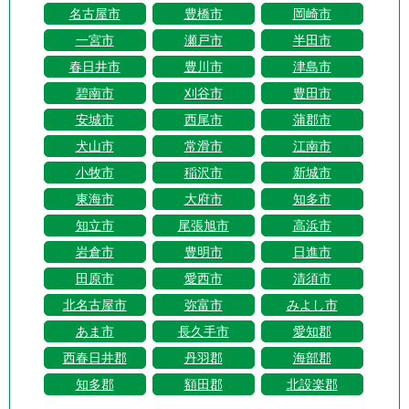
名古屋市
豊橋市
岡崎市
一宮市
瀬戸市
半田市
春日井市
豊川市
津島市
碧南市
刈谷市
豊田市
安城市
西尾市
蒲郡市
犬山市
常滑市
江南市
小牧市
稲沢市
新城市
東海市
大府市
知多市
知立市
尾張旭市
高浜市
岩倉市
豊明市
日進市
田原市
愛西市
清須市
北名古屋市
弥富市
みよし市
あま市
長久手市
愛知郡
西春日井郡
丹羽郡
海部郡
知多郡
額田郡
北設楽郡