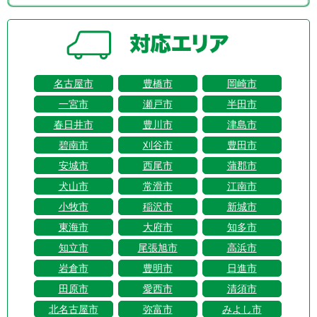
名古屋市
豊橋市
岡崎市
一宮市
瀬戸市
半田市
春日井市
豊川市
津島市
碧南市
刈谷市
豊田市
安城市
西尾市
蒲郡市
犬山市
常滑市
江南市
小牧市
稲沢市
新城市
東海市
大府市
知多市
知立市
尾張旭市
高浜市
岩倉市
豊明市
日進市
田原市
愛西市
清須市
北名古屋市
弥富市
みよし市