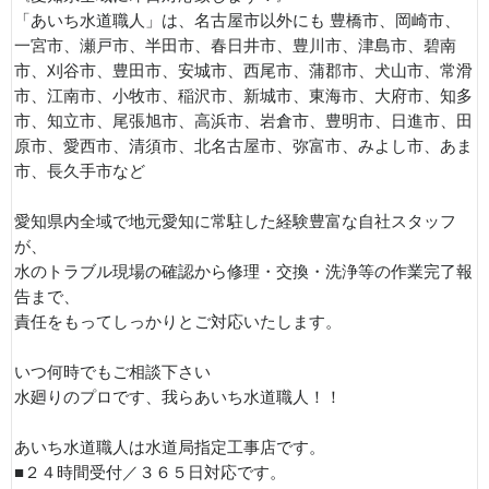
「あいち水道職人」は、名古屋市以外にも 豊橋市、岡崎市、
一宮市、瀬戸市、半田市、春日井市、豊川市、津島市、碧南
市、刈谷市、豊田市、安城市、西尾市、蒲郡市、犬山市、常滑
市、江南市、小牧市、稲沢市、新城市、東海市、大府市、知多
市、知立市、尾張旭市、高浜市、岩倉市、豊明市、日進市、田
原市、愛西市、清須市、北名古屋市、弥富市、みよし市、あま
市、長久手市など
愛知県内全域で地元愛知に常駐した経験豊富な自社スタッフ
が、
水のトラブル現場の確認から修理・交換・洗浄等の作業完了報
告まで、
責任をもってしっかりとご対応いたします。
いつ何時でもご相談下さい
水廻りのプロです、我らあいち水道職人！！
あいち水道職人は水道局指定工事店です。
■２４時間受付／３６５日対応です。