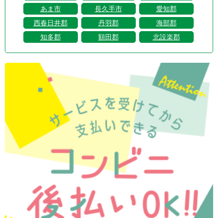
あま市
長久手市
愛知郡
西春日井郡
丹羽郡
海部郡
知多郡
額田郡
北設楽郡