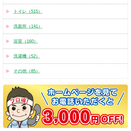
トイレ（515）
洗面所（141）
浴室（160）
洗濯機（52）
その他（85）