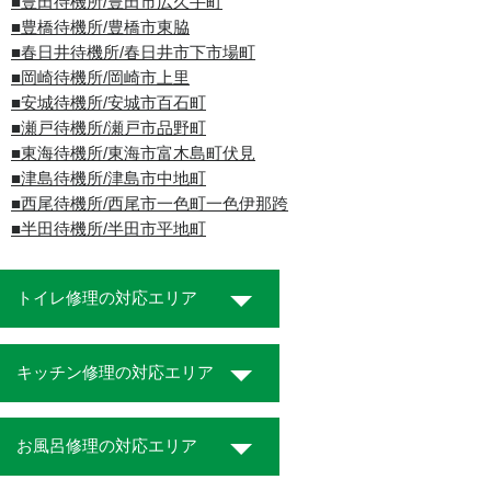
■豊田待機所/豊田市広久手町
■豊橋待機所/豊橋市東脇
■春日井待機所/春日井市下市場町
■岡崎待機所/岡崎市上里
■安城待機所/安城市百石町
■瀬戸待機所/瀬戸市品野町
■東海待機所/東海市富木島町伏見
■津島待機所/津島市中地町
■西尾待機所/西尾市一色町一色伊那跨
■半田待機所/半田市平地町
トイレ修理の対応エリア
キッチン修理の対応エリア
お風呂修理の対応エリア