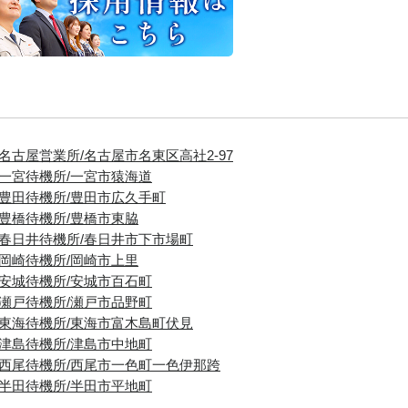
■名古屋営業所/名古屋市名東区高社2-97
■一宮待機所/一宮市猿海道
■豊田待機所/豊田市広久手町
■豊橋待機所/豊橋市東脇
■春日井待機所/春日井市下市場町
■岡崎待機所/岡崎市上里
■安城待機所/安城市百石町
■瀬戸待機所/瀬戸市品野町
■東海待機所/東海市富木島町伏見
■津島待機所/津島市中地町
■西尾待機所/西尾市一色町一色伊那跨
■半田待機所/半田市平地町