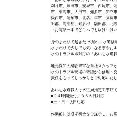
刈谷市、豊田市、安城市、西尾市、
市、東海市、大府市、知多市、知立
愛西市、清須市、北名古屋市、弥富
羽郡、海部郡、知多郡、額田郡、北
〈お電話一本でどこへでも駆けつけ
身のまわりで起きた 水漏れ・水道修
水まわりで少しでも気になる事やお
水のトラブル即対応の「あいち水道
地元愛知の経験豊富な自社スタッフ
水のトラブル現場の確認から修理・
責任をもってしっかりとご対応いたしま
あいち水道職人は水道局指定工事店
■２４時間受付／３６５日対応
■土・日・祝日対応
作業前には必ず料金をご提示し、お