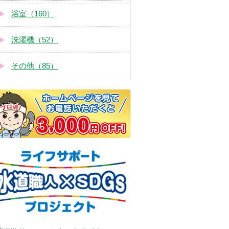
浴室（160）
洗濯機（52）
その他（85）