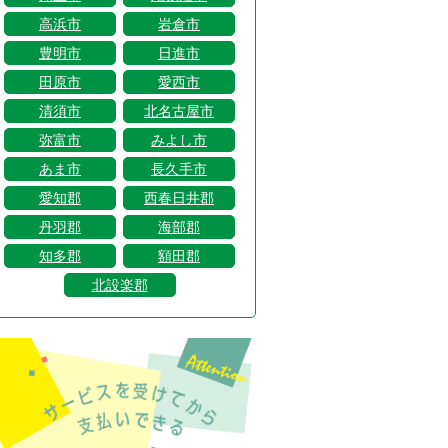
高浜市
岩倉市
豊明市
日進市
田原市
愛西市
清須市
北名古屋市
弥富市
みよし市
あま市
長久手市
愛知郡
西春日井郡
丹羽郡
海部郡
知多郡
額田郡
北設楽郡