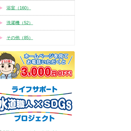
浴室（160）
洗濯機（52）
その他（85）