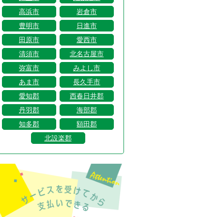
高浜市
岩倉市
豊明市
日進市
田原市
愛西市
清須市
北名古屋市
弥富市
みよし市
あま市
長久手市
愛知郡
西春日井郡
丹羽郡
海部郡
知多郡
額田郡
北設楽郡