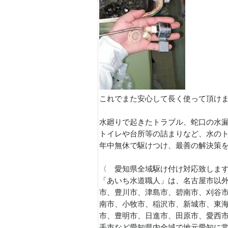
これでまた安心して長く使って頂け
水廻りで起きたトラブル、蛇口の水
トイレや台所等の詰まりなど、水の
年中無休で駆けつけ、最善の解決策
〈 愛知県全域駆け付け対応致しま
「あいち水道職人」は、名古屋市以外
市、豊川市、津島市、碧南市、刈谷
南市、小牧市、稲沢市、新城市、東
市、豊明市、日進市、田原市、愛西
手市など愛知県内全域で地元愛知に