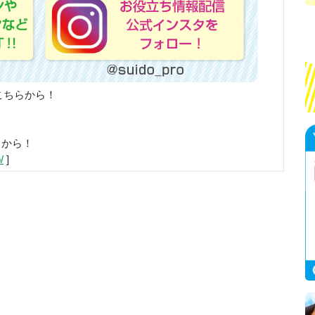
こちらから！
らから！
/
]