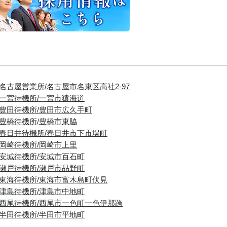
■名古屋営業所/名古屋市名東区高社2-97
■一宮待機所/一宮市猿海道
■豊田待機所/豊田市広久手町
■豊橋待機所/豊橋市東脇
■春日井待機所/春日井市下市場町
■岡崎待機所/岡崎市上里
■安城待機所/安城市百石町
■瀬戸待機所/瀬戸市品野町
■東海待機所/東海市富木島町伏見
■津島待機所/津島市中地町
■西尾待機所/西尾市一色町一色伊那跨
■半田待機所/半田市平地町