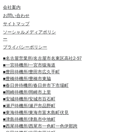
会社案内
お問い合わせ
サイトマップ
ソーシャルメディアポリシ
ー
プライバシーポリシー
■名古屋営業所/名古屋市名東区高社2-97
■一宮待機所/一宮市猿海道
■豊田待機所/豊田市広久手町
■豊橋待機所/豊橋市東脇
■春日井待機所/春日井市下市場町
■岡崎待機所/岡崎市上里
■安城待機所/安城市百石町
■瀬戸待機所/瀬戸市品野町
■東海待機所/東海市富木島町伏見
■津島待機所/津島市中地町
■西尾待機所/西尾市一色町一色伊那跨