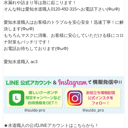
水漏れや詰まり等は急に起こります！
そんな時は愛知水道職人0120-492-315へお電話下さい(ΦωΦ)
愛知水道職人はお客様のトラブルを安心安全！迅速丁寧！に解
決します(ΦωΦ)
もちろんマスクに消毒、お客様に安心していただける様にコロ
ナ対策もバッチリです！
お電話お待ちしております(ΦωΦ)
愛知水道職人 ac3
★水道職人の公式LINEアカウントはこちらから！