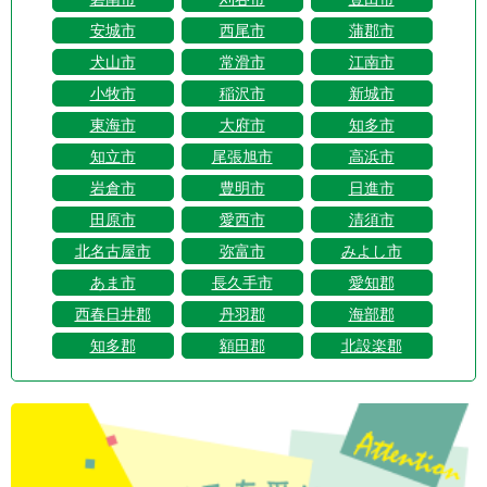
安城市
西尾市
蒲郡市
犬山市
常滑市
江南市
小牧市
稲沢市
新城市
東海市
大府市
知多市
知立市
尾張旭市
高浜市
岩倉市
豊明市
日進市
田原市
愛西市
清須市
北名古屋市
弥富市
みよし市
あま市
長久手市
愛知郡
西春日井郡
丹羽郡
海部郡
知多郡
額田郡
北設楽郡