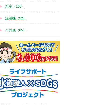
浴室（160）
洗濯機（52）
その他（85）