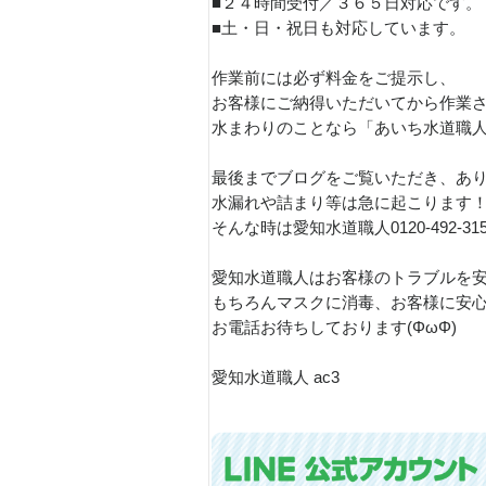
■２４時間受付／３６５日対応です。
■土・日・祝日も対応しています。
作業前には必ず料金をご提示し、
お客様にご納得いただいてから作業
水まわりのことなら「あいち水道職
最後までブログをご覧いただき、あり
水漏れや詰まり等は急に起こります
そんな時は愛知水道職人0120-492-3
愛知水道職人はお客様のトラブルを安
もちろんマスクに消毒、お客様に安
お電話お待ちしております(ΦωΦ)
愛知水道職人 ac3