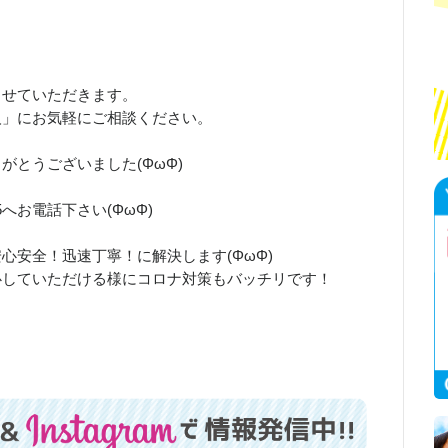
させていただきます。
人」にお気軽にご相談ください。
がとうございました(ΦωΦ)
！
15へお電話下さい(ΦωΦ)
心安全！迅速丁寧！に解決します(ΦωΦ)
心していただける様にコロナ対策もバッチリです！