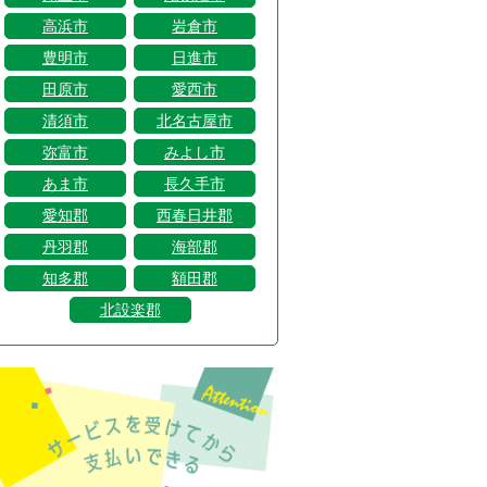
高浜市
岩倉市
豊明市
日進市
田原市
愛西市
清須市
北名古屋市
弥富市
みよし市
あま市
長久手市
愛知郡
西春日井郡
丹羽郡
海部郡
知多郡
額田郡
北設楽郡