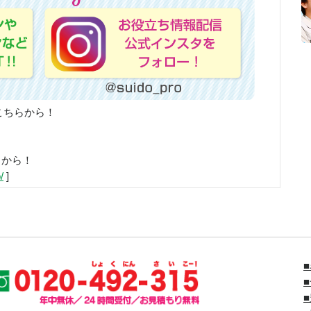
こちらから！
らから！
/
]