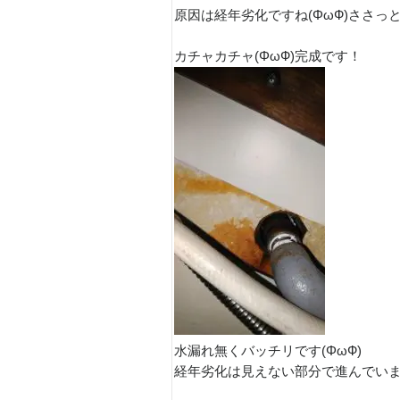
原因は経年劣化ですね(ΦωФ)ささっ
カチャカチャ(ΦωФ)完成です！
水漏れ無くバッチリです(ΦωФ)
経年劣化は見えない部分で進んでい