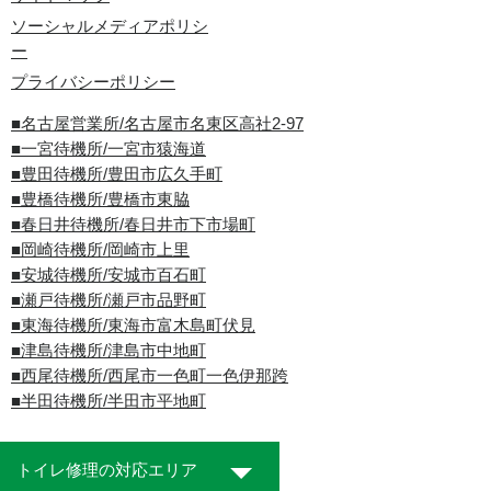
ソーシャルメディアポリシ
ー
プライバシーポリシー
■名古屋営業所/名古屋市名東区高社2-97
■一宮待機所/一宮市猿海道
■豊田待機所/豊田市広久手町
■豊橋待機所/豊橋市東脇
■春日井待機所/春日井市下市場町
■岡崎待機所/岡崎市上里
■安城待機所/安城市百石町
■瀬戸待機所/瀬戸市品野町
■東海待機所/東海市富木島町伏見
■津島待機所/津島市中地町
■西尾待機所/西尾市一色町一色伊那跨
■半田待機所/半田市平地町
トイレ修理の対応エリア