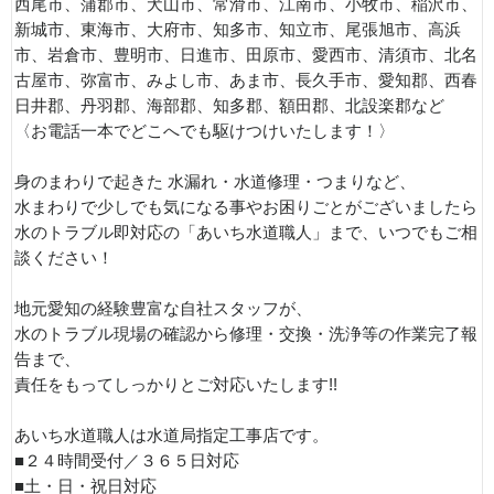
西尾市、蒲郡市、犬山市、常滑市、江南市、小牧市、稲沢市、
新城市、東海市、大府市、知多市、知立市、尾張旭市、高浜
市、岩倉市、豊明市、日進市、田原市、愛西市、清須市、北名
古屋市、弥富市、みよし市、あま市、長久手市、愛知郡、西春
日井郡、丹羽郡、海部郡、知多郡、額田郡、北設楽郡など
〈お電話一本でどこへでも駆けつけいたします！〉
身のまわりで起きた 水漏れ・水道修理・つまりなど、
水まわりで少しでも気になる事やお困りごとがございましたら
水のトラブル即対応の「あいち水道職人」まで、いつでもご相
談ください！
地元愛知の経験豊富な自社スタッフが、
水のトラブル現場の確認から修理・交換・洗浄等の作業完了報
告まで、
責任をもってしっかりとご対応いたします!!
あいち水道職人は水道局指定工事店です。
■２４時間受付／３６５日対応
■土・日・祝日対応