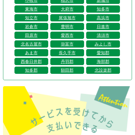
小牧市
稲沢市
新城市
東海市
大府市
知多市
知立市
尾張旭市
高浜市
岩倉市
豊明市
日進市
田原市
愛西市
清須市
北名古屋市
弥富市
みよし市
あま市
長久手市
愛知郡
西春日井郡
丹羽郡
海部郡
知多郡
額田郡
北設楽郡