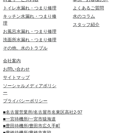
トイレ水漏れ・つまり修理
よくあるご質問
キッチン水漏れ・つまり修
水のコラム
理
スタッフ紹介
お風呂水漏れ・つまり修理
洗面所水漏れ・つまり修理
その他、水のトラブル
会社案内
お問い合わせ
サイトマップ
ソーシャルメディアポリシ
ー
プライバシーポリシー
■名古屋営業所/名古屋市名東区高社2-97
■一宮待機所/一宮市猿海道
■豊田待機所/豊田市広久手町
■豊橋待機所/豊橋市東脇