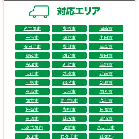
名古屋市
豊橋市
岡崎市
一宮市
瀬戸市
半田市
春日井市
豊川市
津島市
碧南市
刈谷市
豊田市
安城市
西尾市
蒲郡市
犬山市
常滑市
江南市
小牧市
稲沢市
新城市
東海市
大府市
知多市
知立市
尾張旭市
高浜市
岩倉市
豊明市
日進市
田原市
愛西市
清須市
北名古屋市
弥富市
みよし市
あま市
長久手市
愛知郡