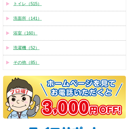
トイレ（515）
洗面所（141）
浴室（160）
洗濯機（52）
その他（85）