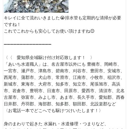
キレイに全て流れいきました😭排水管も定期的な清掃が必要
ですね！
これでこれからも安心してお使い頂けますね😊
➖➖➖➖➖➖➖➖➖➖➖➖➖➖➖
〈〈 愛知県全域駆け付け対応致します！ 〉
「あいち水道職人」は、名古屋市以外にも 豊橋市、岡崎市、
一宮市、瀬戸市、津島市、碧南市、刈谷市、豊田市、安城市、
西尾市、蒲郡市、犬山市、常滑市、江南市、小牧市、稲沢市、
新城市、東海市、大府市、知多市、知立市、尾張旭市、高浜
市、岩倉市、豊明市、日進市、田原市、愛西市、清須市、北名
古屋市、弥富市、みよし市、あま市、長久手市、愛知郡、西春
日井郡、丹羽郡、海部郡、知多郡、額田郡、北設楽郡など
〈お電話一本でどこへでも駆けつけいたします！〉
身のまわりで起きた 水漏れ・水道修理・つまりなど、