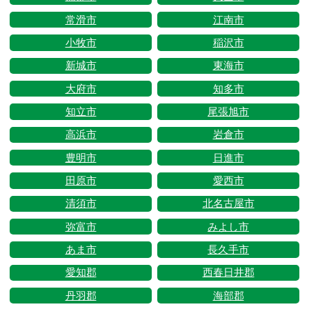
常滑市
江南市
小牧市
稲沢市
新城市
東海市
大府市
知多市
知立市
尾張旭市
高浜市
岩倉市
豊明市
日進市
田原市
愛西市
清須市
北名古屋市
弥富市
みよし市
あま市
長久手市
愛知郡
西春日井郡
丹羽郡
海部郡