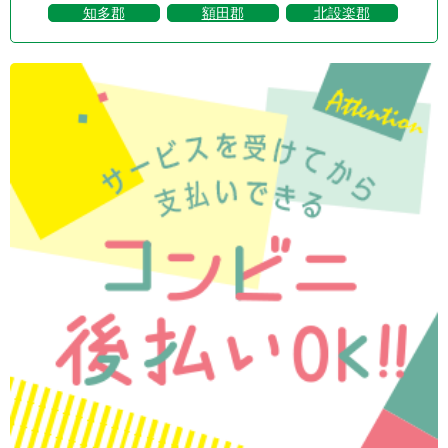
知多郡
額田郡
北設楽郡