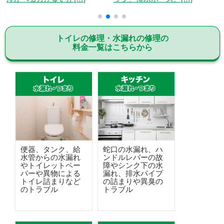
トイレの修理・水漏れの修理の
料金一覧はこちらから
便器、タンク、給
蛇口の水漏れ、ハ
水管からの水漏れ
ンドルレバーの故
やトイレットペー
障やシンク下の水
パーや異物による
漏れ、排水パイプ
トイレ詰まりなど
の詰まりや異臭の
のトラブル
トラブル