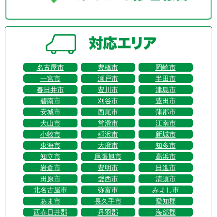
名古屋市
豊橋市
岡崎市
一宮市
瀬戸市
半田市
春日井市
豊川市
津島市
碧南市
刈谷市
豊田市
安城市
西尾市
蒲郡市
犬山市
常滑市
江南市
小牧市
稲沢市
新城市
東海市
大府市
知多市
知立市
尾張旭市
高浜市
岩倉市
豊明市
日進市
田原市
愛西市
清須市
北名古屋市
弥富市
みよし市
あま市
長久手市
愛知郡
西春日井郡
丹羽郡
海部郡