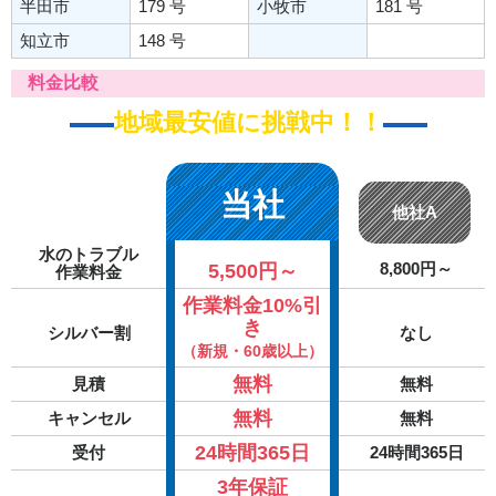
半田市
179 号
小牧市
181 号
知立市
148 号
料金比較
地域最安値に挑戦中！！
当社
他社A
水のトラブル
5,500円～
8,800円～
作業料金
作業料金10%引
き
シルバー割
なし
（新規・60歳以上）
無料
見積
無料
無料
キャンセル
無料
24時間365日
受付
24時間365日
3年保証