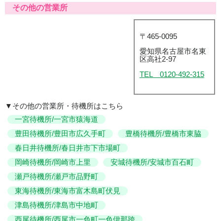
その他の営業所
〒465-0095
愛知県名古屋市名東
区高社2-97
TEL 0120-492-315
▼その他の営業所・待機所はこちら
一宮待機所/一宮市猿海道
豊田待機所/豊田市広久手町
豊橋待機所/豊橋市東脇
春日井待機所/春日井市下市場町
岡崎待機所/岡崎市上里
安城待機所/安城市百石町
瀬戸待機所/瀬戸市品野町
東海待機所/東海市富木島町伏見
津島待機所/津島市中地町
西尾待機所/西尾市一色町一色伊那跨