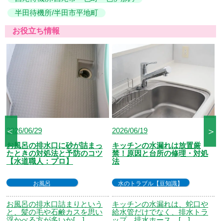
半田待機所/半田市平地町
お役立ち情報
＜
＞
2026/06/19
2026/06/19
キッチンの水漏れは放置厳
トイレの下水臭を解消！急な
禁！原因と台所の修理・対処
ニオイの原因と正しい掃除方
法
法
水のトラブル【豆知識】
トイレのトラブル
キッチンの水漏れは、蛇口や
トイレが急に下水臭くなる
給水管だけでなく、排水トラ
と、排水管の不具合やつまり
ップ、排水ホース、[…]
を疑って不安になる方[…]