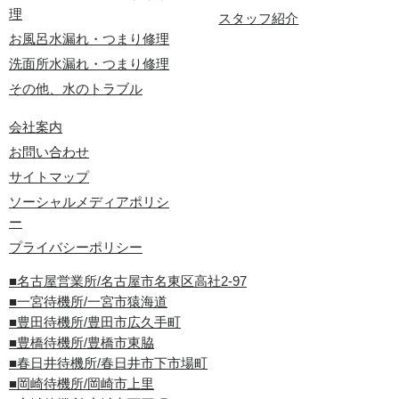
理
スタッフ紹介
お風呂水漏れ・つまり修理
洗面所水漏れ・つまり修理
その他、水のトラブル
会社案内
お問い合わせ
サイトマップ
ソーシャルメディアポリシ
ー
プライバシーポリシー
■名古屋営業所/名古屋市名東区高社2-97
■一宮待機所/一宮市猿海道
■豊田待機所/豊田市広久手町
■豊橋待機所/豊橋市東脇
■春日井待機所/春日井市下市場町
■岡崎待機所/岡崎市上里