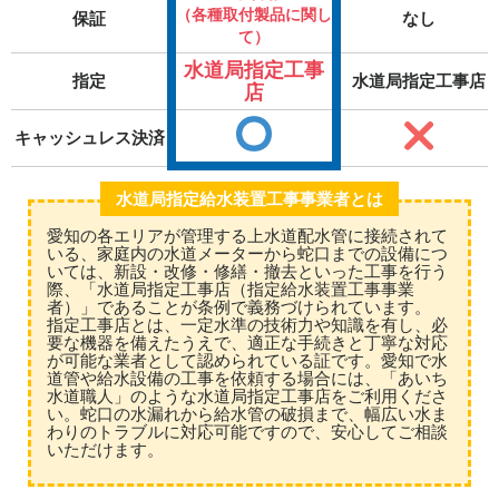
（各種取付製品に関し
保証
なし
て）
水道局指定工事
指定
水道局指定工事店
店
キャッシュレス決済
水道局指定給水装置工事事業者とは
愛知の各エリアが管理する上水道配水管に接続されて
いる、家庭内の水道メーターから蛇口までの設備につ
いては、新設・改修・修繕・撤去といった工事を行う
際、「水道局指定工事店（指定給水装置工事事業
者）」であることが条例で義務づけられています。
指定工事店とは、一定水準の技術力や知識を有し、必
要な機器を備えたうえで、適正な手続きと丁寧な対応
が可能な業者として認められている証です。愛知で水
道管や給水設備の工事を依頼する場合には、「あいち
水道職人」のような水道局指定工事店をご利用くださ
い。蛇口の水漏れから給水管の破損まで、幅広い水ま
わりのトラブルに対応可能ですので、安心してご相談
いただけます。