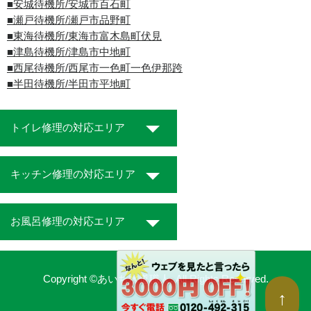
■安城待機所/安城市百石町
■瀬戸待機所/瀬戸市品野町
■東海待機所/東海市富木島町伏見
■津島待機所/津島市中地町
■西尾待機所/西尾市一色町一色伊那跨
■半田待機所/半田市平地町
トイレ修理の対応エリア
キッチン修理の対応エリア
お風呂修理の対応エリア
Copyright ©あいち水道職人. All Rights Reserved.
↑