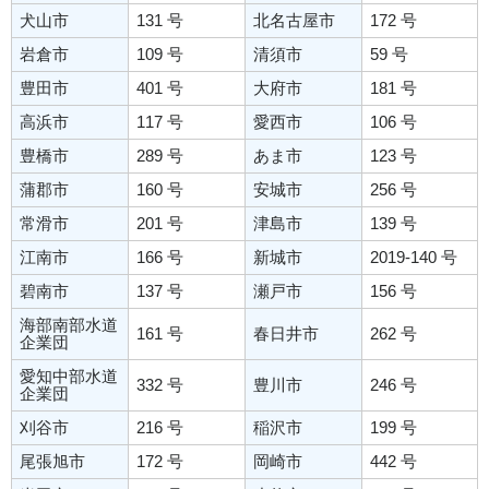
犬山市
131 号
北名古屋市
172 号
岩倉市
109 号
清須市
59 号
豊田市
401 号
大府市
181 号
高浜市
117 号
愛西市
106 号
豊橋市
289 号
あま市
123 号
蒲郡市
160 号
安城市
256 号
常滑市
201 号
津島市
139 号
江南市
166 号
新城市
2019-140 号
碧南市
137 号
瀬戸市
156 号
海部南部水道
161 号
春日井市
262 号
企業団
愛知中部水道
332 号
豊川市
246 号
企業団
刈谷市
216 号
稲沢市
199 号
尾張旭市
172 号
岡崎市
442 号