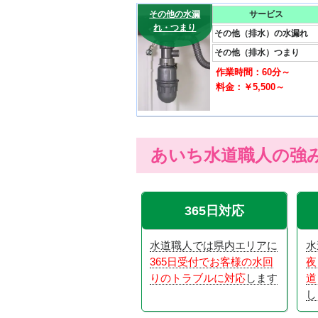
その他の水漏
サービス
れ・つまり
その他（排水）の水漏れ
その他（排水）つまり
作業時間：60分～
料金：￥5,500～
あいち水道職人の強
365日対応
水道職人では県内エリアに
水
365日受付でお客様の水回
夜
りのトラブルに対応
します
道
し