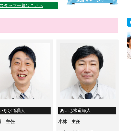
深瀬
マネージャー
スタッフ一覧はこちら
いち水道職人
あいち水道職人
田 主任
小林 主任