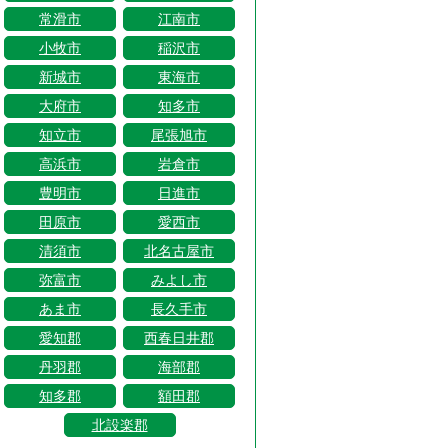
常滑市
江南市
小牧市
稲沢市
新城市
東海市
大府市
知多市
知立市
尾張旭市
高浜市
岩倉市
豊明市
日進市
田原市
愛西市
清須市
北名古屋市
弥富市
みよし市
あま市
長久手市
愛知郡
西春日井郡
丹羽郡
海部郡
知多郡
額田郡
北設楽郡