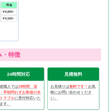
料金
￥8,800~
￥5,500~
み・特徴
24時間対応
見積無料
道職人では
24時間、深
お見積りは
無料です！
お気
・早朝問わずお客様の水
軽にお問い合わせくださ
トラブル
に受付対応いた
い。
ます。