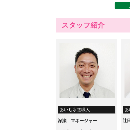
スタッフ紹介
あいち水道職人
あ
深瀬 マネージャー
辻