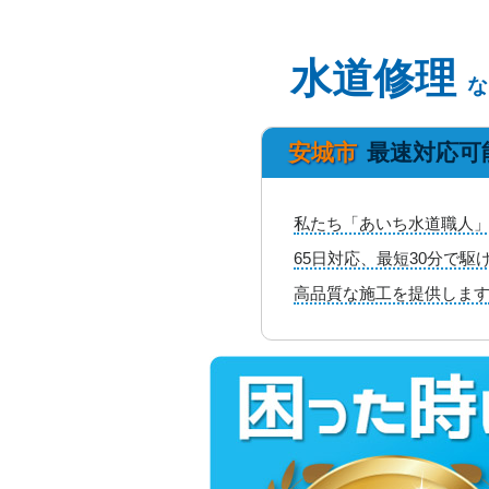
水道修理
な
安城市
最速対応可
私たち「あいち水道職人」
65日対応、最短30分で
高品質な施工を提供しま