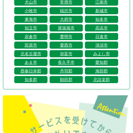
犬山市
常滑市
江南市
小牧市
稲沢市
新城市
東海市
大府市
知多市
知立市
尾張旭市
高浜市
岩倉市
豊明市
日進市
田原市
愛西市
清須市
北名古屋市
弥富市
みよし市
あま市
長久手市
愛知郡
西春日井郡
丹羽郡
海部郡
知多郡
額田郡
北設楽郡