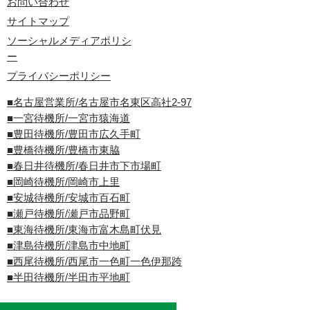
お問い合わせ
サイトマップ
ソーシャルメディアポリシ
ー
プライバシーポリシー
■名古屋営業所/名古屋市名東区高社2-97
■一宮待機所/一宮市猿海道
■豊田待機所/豊田市広久手町
■豊橋待機所/豊橋市東脇
■春日井待機所/春日井市下市場町
■岡崎待機所/岡崎市上里
■安城待機所/安城市百石町
■瀬戸待機所/瀬戸市品野町
■東海待機所/東海市富木島町伏見
■津島待機所/津島市中地町
■西尾待機所/西尾市一色町一色伊那跨
■半田待機所/半田市平地町