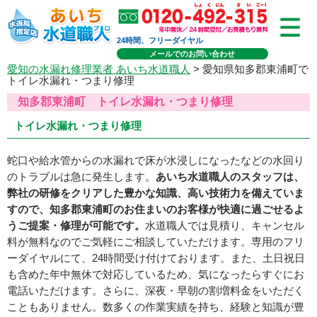
24時間、フリーダイヤル
メールでのお問い合わせ
愛知の水漏れ修理業者 あいち水道職人
> 愛知県知多郡東浦町で
トイレ水漏れ・つまり修理
知多郡東浦町 トイレ水漏れ・つまり修理
トイレ水漏れ・つまり修理
蛇口や給水管からの水漏れで床が水浸しになったなどの水回り
のトラブルは急に発生します。
あいち水道職人のスタッフは、
弊社の研修をクリアした豊かな知識、高い技術力を備えていま
すので、知多郡東浦町のお住まいのお客様が快適に過ごせるよ
うご提案・修理が可能です。
水道職人では見積り、キャンセル
料が無料なのでご気軽にご相談していただけます。専用のフリ
ーダイヤルにて、24時間受け付けております。また、土日祝日
も含めた年中無休で対応しているため、気になったらすぐにお
電話いただけます。さらに、深夜・早朝の割増料金をいただく
こともありません。数多くの作業実績を持ち、経験と知識が豊