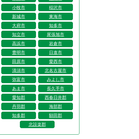
小牧市
稲沢市
新城市
東海市
大府市
知多市
知立市
尾張旭市
高浜市
岩倉市
豊明市
日進市
田原市
愛西市
清須市
北名古屋市
弥富市
みよし市
あま市
長久手市
愛知郡
西春日井郡
丹羽郡
海部郡
知多郡
額田郡
北設楽郡