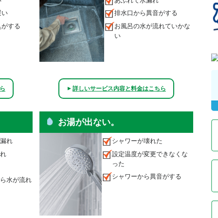
い
あふれて水漏れ
遅い
排水口から異音がする
臭がする
お風呂の水が流れていかな
い
ら
詳しいサービス内容と料金はこちら
▲
。
お湯が出ない。
漏れ
シャワーが壊れた
れ
設定温度が変更できなくな
った
シャワーから異音がする
ら水が流れ