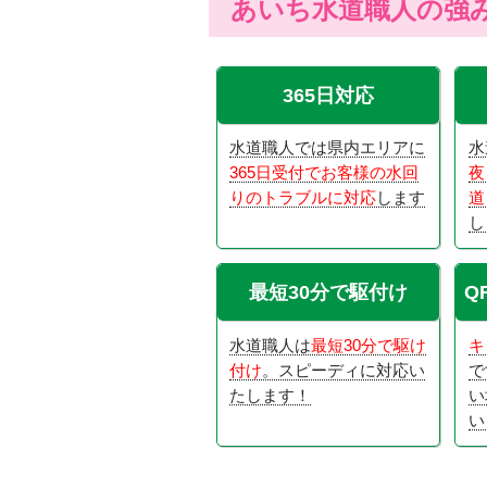
あいち水道職人の強
365日対応
水道職人では県内エリアに
水
365日受付でお客様の水回
夜
りのトラブルに対応
します
道
し
最短30分で駆付け
Q
水道職人は
最短30分で駆け
キ
付け
。スピーディに対応い
で
たします！
い
い