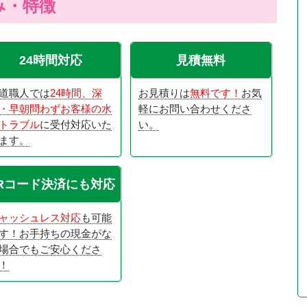
み・特徴
24時間対応
見積無料
道職人では
24時間、深
お見積りは
無料です！
お気
・早朝問わずお客様の水
軽にお問い合わせくださ
トラブル
に受付対応いた
い。
ます。
Rコード決済にも対応
ャッシュレス対応
も可能
す！お手持ちの現金がな
場合でもご安心くださ
！