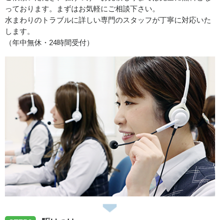
っております。まずはお気軽にご相談下さい。
愛知県岡﨑市合歓木町へ給水管の水漏れ修理に伺いまし
水まわりのトラブルに詳しい専門のスタッフが丁寧に対応いた
た。
します。
（年中無休・24時間受付）
2026/07/31
愛知県春日井市岩成台へトイレ修理に向かいました。
2026/07/31
愛知県犬山市羽黒竹の腰へトイレの故障修理に向かいまし
た。
2026/07/30