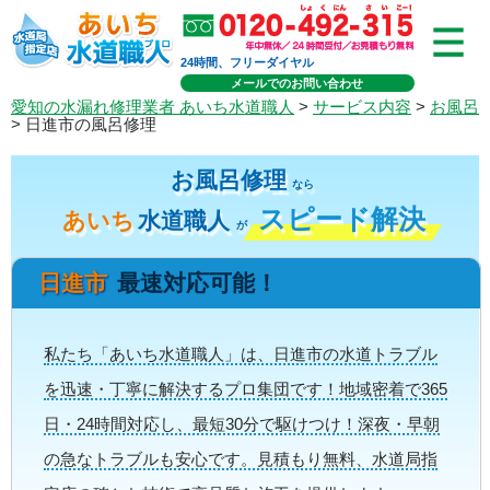
24時間、フリーダイヤル
メールでのお問い合わせ
愛知の水漏れ修理業者 あいち水道職人
>
サービス内容
>
お風呂
> 日進市の風呂修理
お風呂修理
なら
スピード解決
あいち
水道職人
が
日進市
最速対応可能！
私たち「あいち水道職人」は、日進市の水道トラブル
を迅速・丁寧に解決するプロ集団です！地域密着で365
日・24時間対応し、最短30分で駆けつけ！深夜・早朝
の急なトラブルも安心です。見積もり無料、水道局指