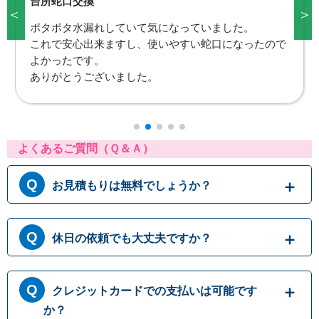
台所蛇口交換
＜
＞
台所が使えなくて困っていました。これで洗い物も出
来ますし、本当に助かりました。
また何かありましたら宜しくお願いします。
よくあるご質問（Ｑ＆Ａ）
お見積もりは無料でしょうか？
はい、まずは専門スタッフがお伺いし実際に目
休日の依頼でも大丈夫ですか？
で見て現場調査を行います。確認した内容を元
に、無料でお見積もりをご提示させていただき
ます。もしお見積り内容がご希望に沿わない場
365日営業しております。休日、祝日、年末年
合も、キャンセル料等は一切発生いたしませ
クレジットカードでの支払いは可能です
始いつでも対応可能です。それにかかる追加料
ん。お見積り内容にご納得・ご署名いただかな
金は発生しません。ご安心ください。
か？