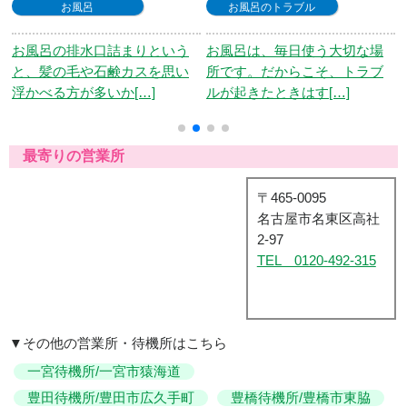
お風呂のトラブル
お風呂のトラブル
お風呂は、毎日使う大切な場
「お風呂の排水溝詰まりを解
所です。だからこそ、トラブ
消する方法がわからない」 と
ルが起きたときはす[…]
いうようにお風呂[…]
最寄りの営業所
〒465-0095
名古屋市名東区高社
2-97
TEL 0120-492-315
▼その他の営業所・待機所はこちら
一宮待機所/一宮市猿海道
豊田待機所/豊田市広久手町
豊橋待機所/豊橋市東脇