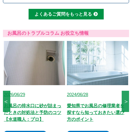
ければ作業を行うことはございませんので、安
心してまずはご相談ください。
クレジットカードのご利用は、VISA、Maste
よくあるご質問をもっと見る
r、JCBカードからお選びいただけます。クレ
ジット以外にも、現金、銀行振込、コンビニ決
済、QR決済など、お客さまのご都合に合わせ
お風呂のトラブルコラム お役立ち情報
た方法をお選びいただけます。
2024/06/28
2024/02/22
＜
＞
愛知県でお風呂の修理業者を
お風呂の排水溝詰まりを解消
探すなら知っておきたい選び
する方法を6つ解説！手順や予
方のポイント
防方法も紹介