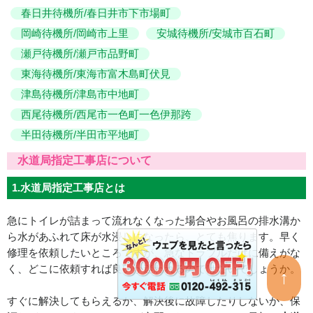
春日井待機所/春日井市下市場町
岡崎待機所/岡崎市上里
安城待機所/安城市百石町
瀬戸待機所/瀬戸市品野町
東海待機所/東海市富木島町伏見
津島待機所/津島市中地町
西尾待機所/西尾市一色町一色伊那跨
半田待機所/半田市平地町
水道局指定工事店について
1.水道局指定工事店とは
急にトイレが詰まって流れなくなった場合やお風呂の排水溝か
ら水があふれて床が水浸しになったら、とても焦ります。早く
修理を依頼したいところですが、急なトラブルだけに備えがな
く、どこに依頼すれば良いか迷われるのではないでしょうか。
↑
すぐに解決してもらえるか、解決後に故障したりしないか、保