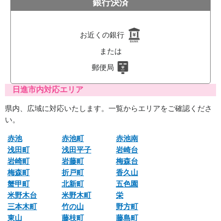
銀行決済
お近くの銀行
または
郵便局
日進市内対応エリア
県内、広域に対応いたします。一覧からエリアをご確認くださ
い。
赤池
赤池町
赤池南
浅田町
浅田平子
岩崎台
岩崎町
岩藤町
梅森台
梅森町
折戸町
香久山
蟹甲町
北新町
五色園
米野木台
米野木町
栄
三本木町
竹の山
野方町
東山
藤枝町
藤島町