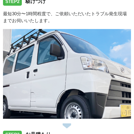
駆けつけ
愛知県豊田市越戸町へ洗濯蛇口の水漏れ修理でお伺いしま
STEP2
した。
最短30分〜1時間程度で、ご依頼いただいたトラブル発生現場
までお伺いいたします。
2026/07/30
愛知県豊田市昭和町へ洗濯蛇口の水漏れ修理でお伺いしま
した。
2026/07/28
愛知県海部郡蟹江町蟹江本町へ浴室蛇口の水漏れ修理に向
かいました。
2026/07/27
愛知県名古屋市千種区桜が丘へ洗面蛇口の水漏れ修理でお