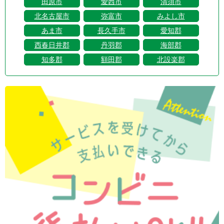
田原市
愛西市
清須市
北名古屋市
弥富市
みよし市
あま市
長久手市
愛知郡
西春日井郡
丹羽郡
海部郡
知多郡
額田郡
北設楽郡