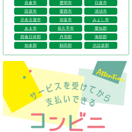
岩倉市
豊明市
日進市
田原市
愛西市
清須市
北名古屋市
弥富市
みよし市
あま市
長久手市
愛知郡
西春日井郡
丹羽郡
海部郡
知多郡
額田郡
北設楽郡