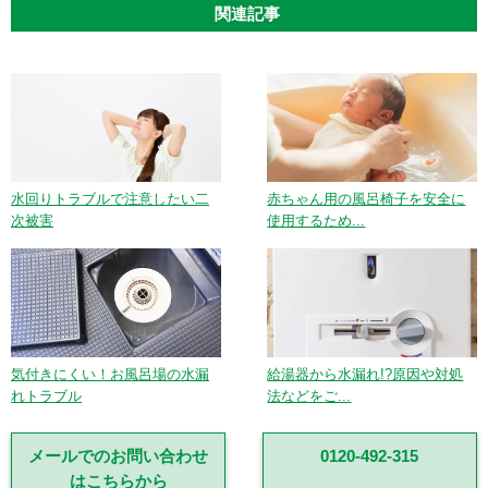
関連記事
水回りトラブルで注意したい二
赤ちゃん用の風呂椅子を安全に
次被害
使用するため...
気付きにくい！お風呂場の水漏
給湯器から水漏れ!?原因や対処
れトラブル
法などをご...
メールでのお問い合わせ
0120-492-315
はこちらから