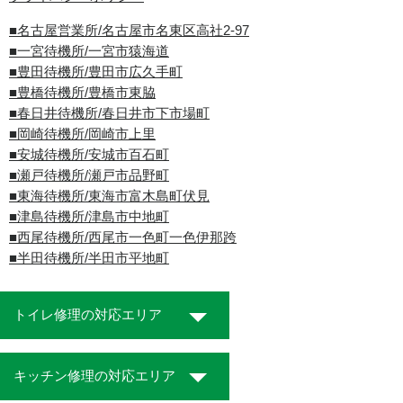
■名古屋営業所/名古屋市名東区高社2-97
■一宮待機所/一宮市猿海道
■豊田待機所/豊田市広久手町
■豊橋待機所/豊橋市東脇
■春日井待機所/春日井市下市場町
■岡崎待機所/岡崎市上里
■安城待機所/安城市百石町
■瀬戸待機所/瀬戸市品野町
■東海待機所/東海市富木島町伏見
■津島待機所/津島市中地町
■西尾待機所/西尾市一色町一色伊那跨
■半田待機所/半田市平地町
トイレ修理の対応エリア
キッチン修理の対応エリア