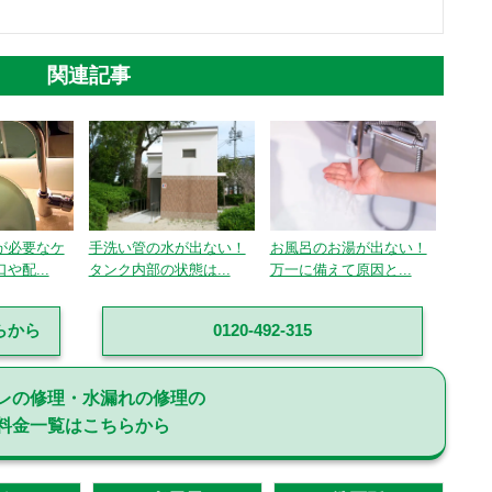
関連記事
が必要なケ
手洗い管の水が出ない！
お風呂のお湯が出ない！
や配...
タンク内部の状態は...
万一に備えて原因と...
らから
0120-492-315
レの修理・水漏れの修理の
料金一覧はこちらから