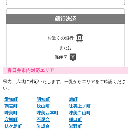
銀行決済
お近くの銀行
または
郵便局
春日井市内対応エリア
県内、広域に対応いたします。一覧からエリアをご確認くださ
い。
愛知町
明知町
旭町
朝宮町
浅山町
味美上ノ町
味美町
味美西本町
味美白山町
穴橋町
石尾台
稲口町
杁ケ島町
岩成台
岩野町