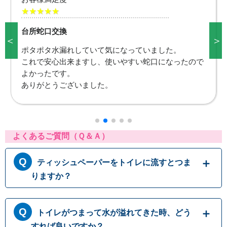
★★★★★
台所蛇口交換
＜
＞
台所が使えなくて困っていました。これで洗い物も出
来ますし、本当に助かりました。
また何かありましたら宜しくお願いします。
よくあるご質問（Ｑ＆Ａ）
ティッシュペーパーをトイレに流すとつま
りますか？
トイレットペーパーはトイレに流す前提に作ら
トイレがつまって水が溢れてきた時、どう
れておりますが、ティッシュペーパーは繊維の
結びつきが強くほどけにくいため、トイレに流
すれば良いですか？