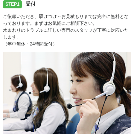
受付
STEP1
2026/07/31
ご依頼いただき、駆けつけ～お見積もりまでは完全に無料とな
っております。まずはお気軽にご相談下さい。
愛知県岡﨑市合歓木町へ給水管の水漏れ修理に伺いまし
水まわりのトラブルに詳しい専門のスタッフが丁寧に対応いた
た。
します。
（年中無休・24時間受付）
2026/07/31
愛知県春日井市岩成台へトイレ修理に向かいました。
2026/07/31
愛知県犬山市羽黒竹の腰へトイレの故障修理に向かいまし
た。