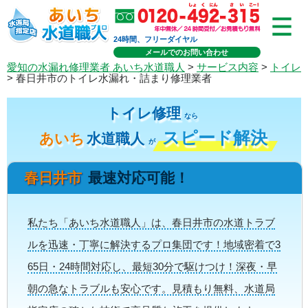
24時間、フリーダイヤル
メールでのお問い合わせ
愛知の水漏れ修理業者 あいち水道職人
>
サービス内容
>
トイレ
> 春日井市のトイレ水漏れ・詰まり修理業者
トイレ修理
なら
スピード解決
あいち
水道職人
が
春日井市
最速対応可能！
私たち「あいち水道職人」は、春日井市の水道トラブ
ルを迅速・丁寧に解決するプロ集団です！地域密着で3
65日・24時間対応し、最短30分で駆けつけ！深夜・早
朝の急なトラブルも安心です。見積もり無料、水道局