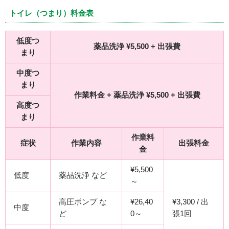
トイレ（つまり）料金表
低度つ
薬品洗浄 ¥5,500 + 出張費
まり
中度つ
まり
作業料金 + 薬品洗浄 ¥5,500 + 出張費
高度つ
まり
作業料
症状
作業内容
出張料金
金
¥5,500
低度
薬品洗浄 など
～
高圧ポンプ な
¥26,40
¥3,300 / 出
中度
ど
0～
張1回