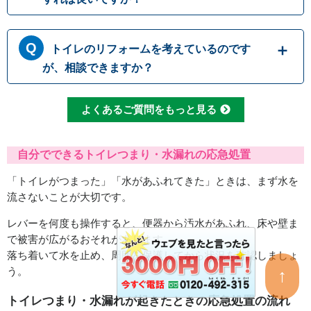
すと排水パイプ内でつまることがありますの
で、決して流さないでください。トイレットペ
トイレにつまりが起きて水が流れて行かない時
ーパーも、一度に大量に流すとつまりの原因に
トイレのリフォームを考えているのです
には、無理に水を流すと溢れてしまう可能性が
なるため、こまめに流したりウォシュレットを
あります。 原因として一番多いのは便器内で
が、相談できますか？
使用して紙の量を減らしたりすることで、つま
のつまりですが、排管自体がつまっていたりト
りを予防することができます
イレの劣化によって引き起こされる場合もござ
もちろんです。水道職人では水漏れ・つまり修
よくあるご質問をもっと見る
います。どこでつまっているか原因をしっかり
理だけでなくトイレ交換やリフォームなど、幅
と見極めて適切に修理いたします。
広い対応が可能です。排水管の位置などによっ
て使用可能な便器の種類も変わってまいります
自分でできるトイレつまり・水漏れの応急処置
ので、しっかりとした現場確認で最適なご提案
「トイレがつまった」「水があふれてきた」ときは、まず水を
をさせて頂きます。
流さないことが大切です。
レバーを何度も操作すると、便器から汚水があふれ、床や壁ま
で被害が広がるおそれがあります。
落ち着いて水を止め、周囲を保護してから状況を確認しましょ
う。
↑
トイレつまり・水漏れが起きたときの応急処置の流れ