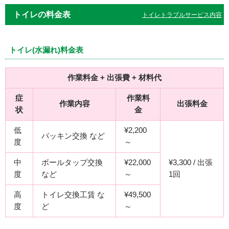
トイレの料金表
トイレトラブルサービス内容
トイレ(水漏れ)料金表
作業料金 + 出張費 + 材料代
症
作業料
作業内容
出張料金
状
金
低
¥2,200
パッキン交換 など
度
～
中
ボールタップ交換
¥22,000
¥3,300 / 出張
度
など
～
1回
高
トイレ交換工賃 な
¥49,500
度
ど
～