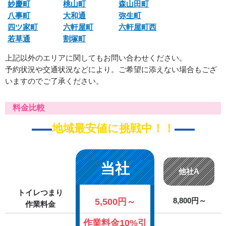
妙慶町
桃山町
森山田町
八事町
大和通
弥生町
四ツ家町
六軒屋町
六軒屋町西
若草通
割塚町
上記以外のエリアに関してもお問い合わせください。
予約状況や交通状況などにより。ご希望に添えない場合もござ
いますのでご了承ください。
料金比較
地域最安値に挑戦中！！
当社
他社A
トイレつまり
5,500円～
8,800円～
作業料金
作業料金10%引