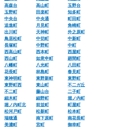
高森台
高山町
玉野台
玉野町
田楽町
知多町
中央台
中央通
町田町
追進町
月見町
角崎町
出川町
天神町
外之原町
鳥居松町
中切町
中新町
長塚町
中野町
中町
西高山町
西本町
西屋町
西山町
如意申町
廻間町
八幡町
八光町
八田町
花長町
林島町
春見町
東神明町
東野新町
東野町
東野町西
東山町
不二ガ丘
不二町
藤山台
二子町
細木町
細野町
堀ノ内町
堀ノ内町北
前並町
町屋町
松河戸町
松新町
松本町
瑞穂通
南下原町
南花長町
美濃町
宮町
御幸町