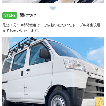
2026/07/30
駆けつけ
愛知県豊田市越戸町へ洗濯蛇口の水漏れ修理でお伺いしま
STEP2
した。
最短30分〜1時間程度で、ご依頼いただいたトラブル発生現場
までお伺いいたします。
2026/07/30
愛知県豊田市昭和町へ洗濯蛇口の水漏れ修理でお伺いしま
した。
2026/07/28
愛知県海部郡蟹江町蟹江本町へ浴室蛇口の水漏れ修理に向
かいました。
2026/07/27