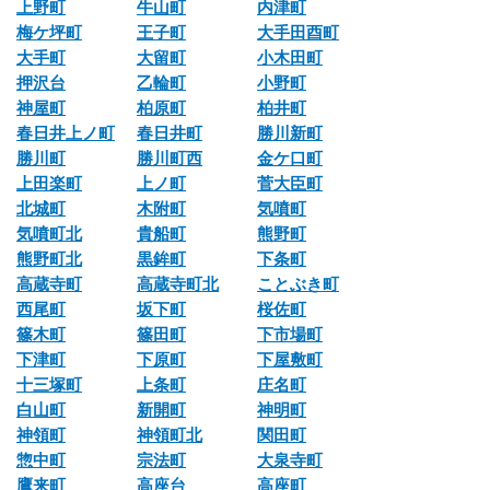
上野町
牛山町
内津町
梅ケ坪町
王子町
大手田酉町
大手町
大留町
小木田町
押沢台
乙輪町
小野町
神屋町
柏原町
柏井町
春日井上ノ町
春日井町
勝川新町
勝川町
勝川町西
金ケ口町
上田楽町
上ノ町
菅大臣町
北城町
木附町
気噴町
気噴町北
貴船町
熊野町
熊野町北
黒鉾町
下条町
高蔵寺町
高蔵寺町北
ことぶき町
西尾町
坂下町
桜佐町
篠木町
篠田町
下市場町
下津町
下原町
下屋敷町
十三塚町
上条町
庄名町
白山町
新開町
神明町
神領町
神領町北
関田町
惣中町
宗法町
大泉寺町
鷹来町
高座台
高座町