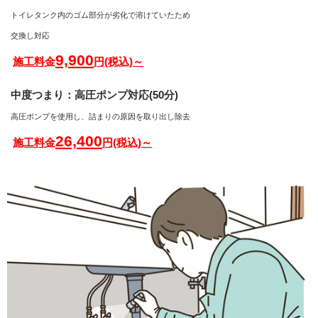
トイレタンク内のゴム部分が劣化で溶けていたため
交換し対応
9,900
施工料金
円(税込)～
中度つまり：高圧ポンプ対応(50分)
高圧ポンプを使用し、詰まりの原因を取り出し除去
26,400
施工料金
円(税込)～