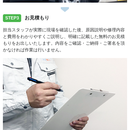
愛知県名古屋市千種区桜が丘へ洗面蛇口の水漏れ修理でお
お見積もり
STEP3
伺いしました。
担当スタッフが実際に現場を確認した後、原因説明や修理内容
と費用をわかりやすくご説明し、明確に記載した無料のお見積
2026/07/27
もりをお出しいたします。内容をご確認・ご納得・ご署名を頂
かなければ作業は行いません。
愛知県名古屋市守山区青山台へ台所蛇口の水漏れ修理でお
伺いさせて頂きました。
スタッフの修理報告や事例の一覧はこちら