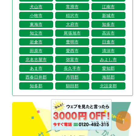
犬山市
常滑市
江南市
小牧市
稲沢市
新城市
東海市
大府市
知多市
知立市
尾張旭市
高浜市
岩倉市
豊明市
日進市
田原市
愛西市
清須市
北名古屋市
弥富市
みよし市
あま市
長久手市
愛知郡
西春日井郡
丹羽郡
海部郡
知多郡
額田郡
北設楽郡
↑