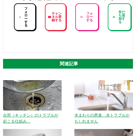
フ
ォ
友だ
チャン
フォ
ロ
ち追
ネル登
ロー
ー
加す
録する
する
す
る
る
関連記事
台所（キッチン）のトラブルが
水まわりの悪臭…水トラブルか
起こる仕組み...
もしれません