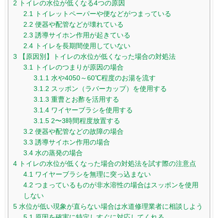
2
トイレの水位が低くなる4つの原因
2.1
トイレットペーパーや便などがつまっている
2.2
便器や配管などが壊れている
2.3
誘導サイホン作用が起きている
2.4
トイレを長期間使用していない
3
【原因別】トイレの水位が低くなった場合の対処法
3.1
トイレのつまりが原因の場合
3.1.1
水や4050～60℃程度のお湯を流す
3.1.2
スッポン（ラバーカップ）を使用する
3.1.3
重曹とお酢を活用する
3.1.4
ワイヤーブラシを使用する
3.1.5
2〜3時間程度放置する
3.2
便器や配管などの故障の場合
3.3
誘導サイホン作用の場合
3.4
水の蒸発の場合
4
トイレの水位が低くなった場合の対処法を試す際の注意点
4.1
ワイヤーブラシを無理に突っ込まない
4.2
つまっているものが非水溶性の場合はスッポンを使用
しない
5
水位が低い現象が直らない場合は水道修理業者に相談しよう
5.1
原因を確実に特定しすぐに対応してくれる