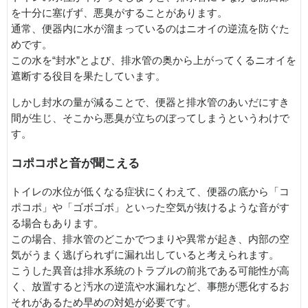
を十分に塞げず、悪臭がすることがあります。
通常、便器内に水が溜まっているのはニオイの逆流を防ぐた
めです。
この水を“封水”とよび、排水管の奥から上がってくるニオイを
遮断する役目を果たしています。
しかし封水の量が減ることで、便器と排水管のあいだにすき
間が生じ、そこから悪臭が立ちのぼってしまうというわけで
す。
コポコポと音が聞こえる
トイレの水位が低くなる症状にくわえて、便器の底から「コ
ポコポ」や「ゴボゴボ」といった空気が抜けるような音がす
る場合もあります。
この場合、排水管のどこかでつまりや異常が起き、内部の空
気がうまく逃げられずに漏れ出していると考えられます。
こうした異音は排水系統のトラブルの前兆である可能性が高
く、放置すると汚水の逆流や水漏れなど、事態が悪化するお
それがあるため早めの対処が必要です。