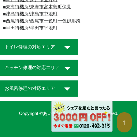
■東海待機所/東海市富木島町伏見
■津島待機所/津島市中地町
■西尾待機所/西尾市一色町一色伊那跨
■半田待機所/半田市平地町
トイレ修理の対応エリア
キッチン修理の対応エリア
お風呂修理の対応エリア
Copyright ©あいち水道職人. All Rights Reserved.
↑