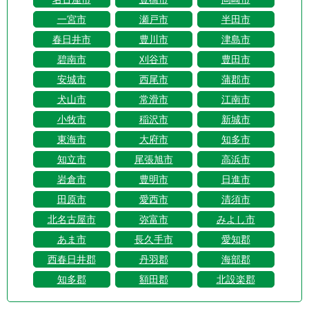
一宮市
瀬戸市
半田市
春日井市
豊川市
津島市
碧南市
刈谷市
豊田市
安城市
西尾市
蒲郡市
犬山市
常滑市
江南市
小牧市
稲沢市
新城市
東海市
大府市
知多市
知立市
尾張旭市
高浜市
岩倉市
豊明市
日進市
田原市
愛西市
清須市
北名古屋市
弥富市
みよし市
あま市
長久手市
愛知郡
西春日井郡
丹羽郡
海部郡
知多郡
額田郡
北設楽郡