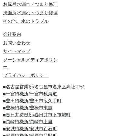
お風呂水漏れ・つまり修理
洗面所水漏れ・つまり修理
その他、水のトラブル
会社案内
お問い合わせ
サイトマップ
ソーシャルメディアポリシ
ー
プライバシーポリシー
■名古屋営業所/名古屋市名東区高社2-97
■一宮待機所/一宮市猿海道
■豊田待機所/豊田市広久手町
■豊橋待機所/豊橋市東脇
■春日井待機所/春日井市下市場町
■岡崎待機所/岡崎市上里
■安城待機所/安城市百石町
■瀬戸待機所/瀬戸市品野町