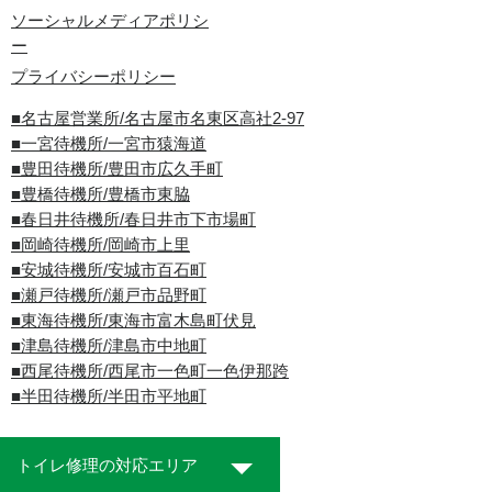
ソーシャルメディアポリシ
ー
プライバシーポリシー
■名古屋営業所/名古屋市名東区高社2-97
■一宮待機所/一宮市猿海道
■豊田待機所/豊田市広久手町
■豊橋待機所/豊橋市東脇
■春日井待機所/春日井市下市場町
■岡崎待機所/岡崎市上里
■安城待機所/安城市百石町
■瀬戸待機所/瀬戸市品野町
■東海待機所/東海市富木島町伏見
■津島待機所/津島市中地町
■西尾待機所/西尾市一色町一色伊那跨
■半田待機所/半田市平地町
トイレ修理の対応エリア