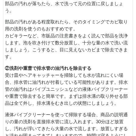
部品の汚れが落ちたら、水で洗って元の位置に戻しましょ
う。
部品の汚れがある程度取れたら、そのタイミングでカビ取り
用の洗剤を使うのもおすすめです。
カビキラーなど、市販品の注意書きをよく読んで部品を洗浄
します。泡を吹き付けて数分放置し、十分な量の水で洗い流
しましょう。こうすると、目に見えないカビまで除去できま
す。
②洗剤や重曹で排水管の油汚れを除去する
受け皿やヘアキャッチャーを掃除しても水が流れにくい場
合、排水管に油汚れが付着している可能性があります。排水
管の油汚れはパイプユニッシュなどの液体パイプクリーナー
や重曹で除去すると簡単です。まずは排水溝の取り外せる部
品は全て外し、排水溝をむき出しの状態にしましょう。
液体パイプクリーナーを使って掃除する場合、商品の説明通
りの量の洗剤を直接排水管に流し入れます。30分ほど放置
し、汚れが浮いてきたら大量の水で流します。放置しすぎる
と汚れが固まってきてしまいますので、時間は守るようにし