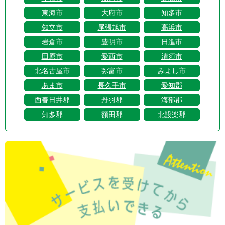
東海市
大府市
知多市
知立市
尾張旭市
高浜市
岩倉市
豊明市
日進市
田原市
愛西市
清須市
北名古屋市
弥富市
みよし市
あま市
長久手市
愛知郡
西春日井郡
丹羽郡
海部郡
知多郡
額田郡
北設楽郡