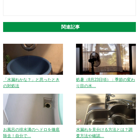
関連記事
「水漏れかな？」と思ったとき
処暑（8月23日頃）：季節の変わ
の対処法
り目の水...
お風呂の排水溝のヘドロを徹底
水漏れを見分ける方法とは？調
除去！自分で...
査方法や確認...