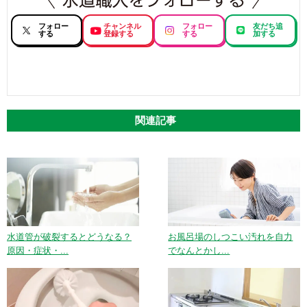
フォロー
チャンネル
フォロー
友だち追
する
登録する
する
加する
関連記事
水道管が破裂するとどうなる？
お風呂場のしつこい汚れを自力
原因・症状・...
でなんとかし...