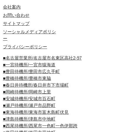
会社案内
お問い合わせ
サイトマップ
ソーシャルメディアポリシ
ー
プライバシーポリシー
■名古屋営業所/名古屋市名東区高社2-97
■一宮待機所/一宮市猿海道
■豊田待機所/豊田市広久手町
■豊橋待機所/豊橋市東脇
■春日井待機所/春日井市下市場町
■岡崎待機所/岡崎市上里
■安城待機所/安城市百石町
■瀬戸待機所/瀬戸市品野町
■東海待機所/東海市富木島町伏見
■津島待機所/津島市中地町
■西尾待機所/西尾市一色町一色伊那跨