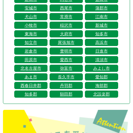
安城市
西尾市
蒲郡市
犬山市
常滑市
江南市
小牧市
稲沢市
新城市
東海市
大府市
知多市
知立市
尾張旭市
高浜市
岩倉市
豊明市
日進市
田原市
愛西市
清須市
北名古屋市
弥富市
みよし市
あま市
長久手市
愛知郡
西春日井郡
丹羽郡
海部郡
知多郡
額田郡
北設楽郡