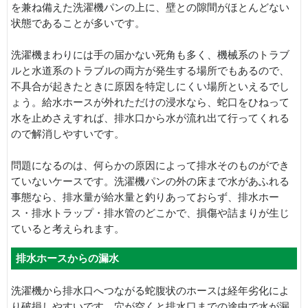
を兼ね備えた洗濯機パンの上に、壁との隙間がほとんどない
状態であることが多いです。
洗濯機まわりには手の届かない死角も多く、機械系のトラブ
ルと水道系のトラブルの両方が発生する場所でもあるので、
不具合が起きたときに原因を特定しにくい場所といえるでし
ょう。給水ホースが外れただけの浸水なら、蛇口をひねって
水を止めさえすれば、排水口から水が流れ出て行ってくれる
ので解消しやすいです。
問題になるのは、何らかの原因によって排水そのものができ
ていないケースです。洗濯機パンの外の床まで水があふれる
事態なら、排水量が給水量と釣りあっておらず、排水ホー
ス・排水トラップ・排水管のどこかで、損傷や詰まりが生じ
ていると考えられます。
排水ホースからの漏水
洗濯機から排水口へつながる蛇腹状のホースは経年劣化によ
り破損しやすいです。穴が空くと排水口までの途中で水が漏