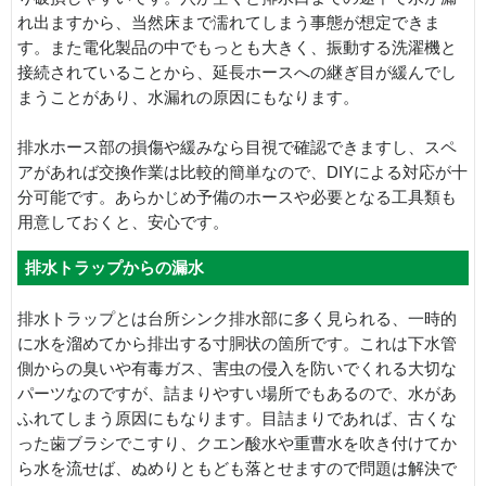
れ出ますから、当然床まで濡れてしまう事態が想定できま
す。また電化製品の中でもっとも大きく、振動する洗濯機と
接続されていることから、延長ホースへの継ぎ目が緩んでし
まうことがあり、水漏れの原因にもなります。
排水ホース部の損傷や緩みなら目視で確認できますし、スペ
アがあれば交換作業は比較的簡単なので、DIYによる対応が十
分可能です。あらかじめ予備のホースや必要となる工具類も
用意しておくと、安心です。
排水トラップからの漏水
排水トラップとは台所シンク排水部に多く見られる、一時的
に水を溜めてから排出する寸胴状の箇所です。これは下水管
側からの臭いや有毒ガス、害虫の侵入を防いでくれる大切な
パーツなのですが、詰まりやすい場所でもあるので、水があ
ふれてしまう原因にもなります。目詰まりであれば、古くな
った歯ブラシでこすり、クエン酸水や重曹水を吹き付けてか
ら水を流せば、ぬめりともども落とせますので問題は解決で