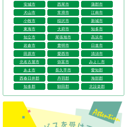
安城市
西尾市
蒲郡市
犬山市
常滑市
江南市
小牧市
稲沢市
新城市
東海市
大府市
知多市
知立市
尾張旭市
高浜市
岩倉市
豊明市
日進市
田原市
愛西市
清須市
北名古屋市
弥富市
みよし市
あま市
長久手市
愛知郡
西春日井郡
丹羽郡
海部郡
知多郡
額田郡
北設楽郡