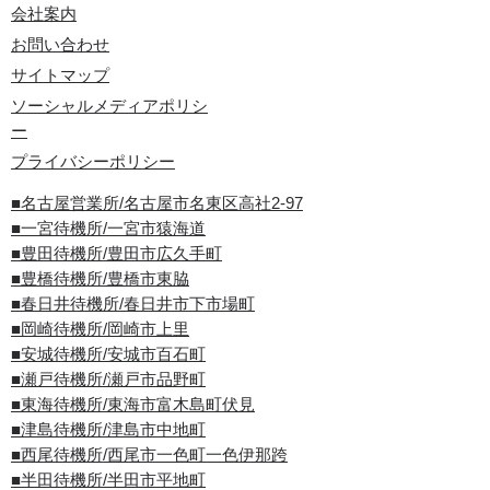
会社案内
お問い合わせ
サイトマップ
ソーシャルメディアポリシ
ー
プライバシーポリシー
■名古屋営業所/名古屋市名東区高社2-97
■一宮待機所/一宮市猿海道
■豊田待機所/豊田市広久手町
■豊橋待機所/豊橋市東脇
■春日井待機所/春日井市下市場町
■岡崎待機所/岡崎市上里
■安城待機所/安城市百石町
■瀬戸待機所/瀬戸市品野町
■東海待機所/東海市富木島町伏見
■津島待機所/津島市中地町
■西尾待機所/西尾市一色町一色伊那跨
■半田待機所/半田市平地町