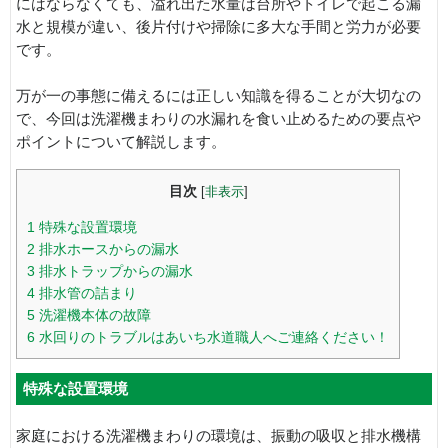
にはならなくても、溢れ出た水量は台所やトイレで起こる漏
水と規模が違い、後片付けや掃除に多大な手間と労力が必要
です。
万が一の事態に備えるには正しい知識を得ることが大切なの
で、今回は洗濯機まわりの水漏れを食い止めるための要点や
ポイントについて解説します。
目次
[
非表示
]
1
特殊な設置環境
2
排水ホースからの漏水
3
排水トラップからの漏水
4
排水管の詰まり
5
洗濯機本体の故障
6
水回りのトラブルはあいち水道職人へご連絡ください！
特殊な設置環境
家庭における洗濯機まわりの環境は、振動の吸収と排水機構