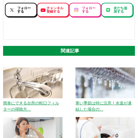
フォロー
チャンネル
フォロー
友だち追
する
登録する
する
加する
関連記事
簡単にできる台所の蛇口フィル
寒い季節は特に注意！水道が凍
ターの掃除方...
結した場合の...