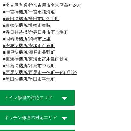
■名古屋営業所/名古屋市名東区高社2-97
■一宮待機所/一宮市猿海道
■豊田待機所/豊田市広久手町
■豊橋待機所/豊橋市東脇
■春日井待機所/春日井市下市場町
■岡崎待機所/岡崎市上里
■安城待機所/安城市百石町
■瀬戸待機所/瀬戸市品野町
■東海待機所/東海市富木島町伏見
■津島待機所/津島市中地町
■西尾待機所/西尾市一色町一色伊那跨
■半田待機所/半田市平地町
トイレ修理の対応エリア
キッチン修理の対応エリア