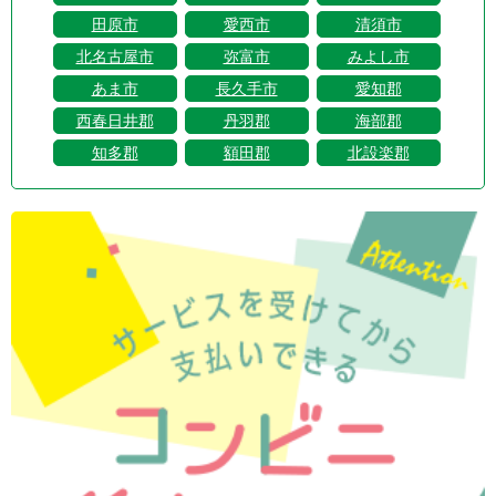
田原市
愛西市
清須市
北名古屋市
弥富市
みよし市
あま市
長久手市
愛知郡
西春日井郡
丹羽郡
海部郡
知多郡
額田郡
北設楽郡