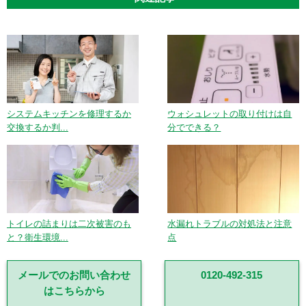
システムキッチンを修理するか
ウォシュレットの取り付けは自
交換するか判...
分でできる？
トイレの詰まりは二次被害のも
水漏れトラブルの対処法と注意
と？衛生環境...
点
メールでのお問い合わせ
0120-492-315
はこちらから