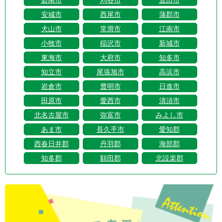
安城市
西尾市
蒲郡市
犬山市
常滑市
江南市
小牧市
稲沢市
新城市
東海市
大府市
知多市
知立市
尾張旭市
高浜市
岩倉市
豊明市
日進市
田原市
愛西市
清須市
北名古屋市
弥富市
みよし市
あま市
長久手市
愛知郡
西春日井郡
丹羽郡
海部郡
知多郡
額田郡
北設楽郡