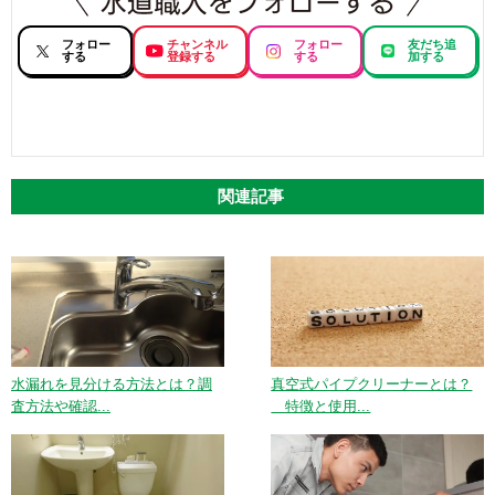
フォロー
チャンネル
フォロー
友だち追
する
登録する
する
加する
関連記事
水漏れを見分ける方法とは？調
真空式パイプクリーナーとは？
査方法や確認...
特徴と使用...