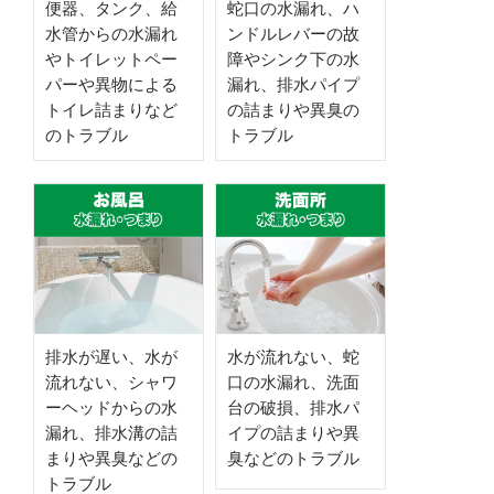
便器、タンク、給
蛇口の水漏れ、ハ
水管からの水漏れ
ンドルレバーの故
やトイレットペー
障やシンク下の水
パーや異物による
漏れ、排水パイプ
トイレ詰まりなど
の詰まりや異臭の
のトラブル
トラブル
排水が遅い、水が
水が流れない、蛇
流れない、シャワ
口の水漏れ、洗面
ーヘッドからの水
台の破損、排水パ
漏れ、排水溝の詰
イプの詰まりや異
まりや異臭などの
臭などのトラブル
トラブル