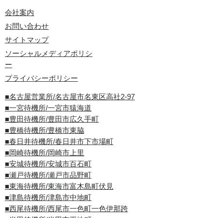
会社案内
お問い合わせ
サイトマップ
ソーシャルメディアポリシ
ー
プライバシーポリシー
■名古屋営業所/名古屋市名東区高社2-97
■一宮待機所/一宮市猿海道
■豊田待機所/豊田市広久手町
■豊橋待機所/豊橋市東脇
■春日井待機所/春日井市下市場町
■岡崎待機所/岡崎市上里
■安城待機所/安城市百石町
■瀬戸待機所/瀬戸市品野町
■東海待機所/東海市富木島町伏見
■津島待機所/津島市中地町
■西尾待機所/西尾市一色町一色伊那跨