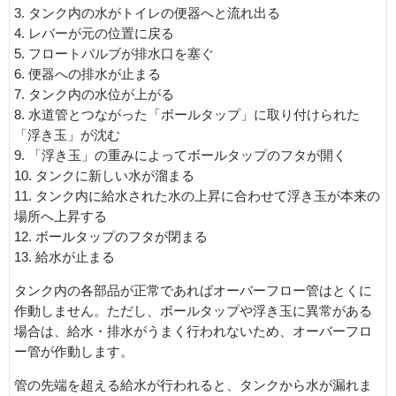
3. タンク内の水がトイレの便器へと流れ出る
4. レバーが元の位置に戻る
5. フロートバルブが排水口を塞ぐ
6. 便器への排水が止まる
7. タンク内の水位が上がる
8. 水道管とつながった「ボールタップ」に取り付けられた
「浮き玉」が沈む
9. 「浮き玉」の重みによってボールタップのフタが開く
10. タンクに新しい水が溜まる
11. タンク内に給水された水の上昇に合わせて浮き玉が本来の
場所へ上昇する
12. ボールタップのフタが閉まる
13. 給水が止まる
タンク内の各部品が正常であればオーバーフロー管はとくに
作動しません。ただし、ボールタップや浮き玉に異常がある
場合は、給水・排水がうまく行われないため、オーバーフロ
ー管が作動します。
管の先端を超える給水が行われると、タンクから水が漏れま