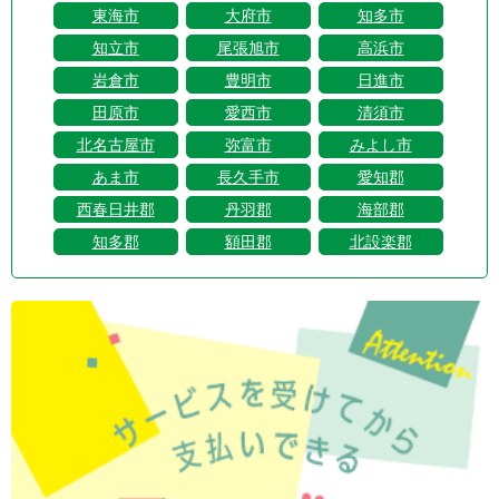
東海市
大府市
知多市
知立市
尾張旭市
高浜市
岩倉市
豊明市
日進市
田原市
愛西市
清須市
北名古屋市
弥富市
みよし市
あま市
長久手市
愛知郡
西春日井郡
丹羽郡
海部郡
知多郡
額田郡
北設楽郡