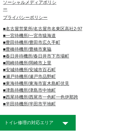
ソーシャルメディアポリシ
ー
プライバシーポリシー
■名古屋営業所/名古屋市名東区高社2-97
■一宮待機所/一宮市猿海道
■豊田待機所/豊田市広久手町
■豊橋待機所/豊橋市東脇
■春日井待機所/春日井市下市場町
■岡崎待機所/岡崎市上里
■安城待機所/安城市百石町
■瀬戸待機所/瀬戸市品野町
■東海待機所/東海市富木島町伏見
■津島待機所/津島市中地町
■西尾待機所/西尾市一色町一色伊那跨
■半田待機所/半田市平地町
トイレ修理の対応エリア