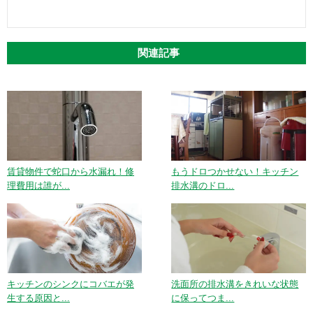
関連記事
賃貸物件で蛇口から水漏れ！修
もうドロつかせない！キッチン
理費用は誰が...
排水溝のドロ...
キッチンのシンクにコバエが発
洗面所の排水溝をきれいな状態
生する原因と...
に保ってつま...