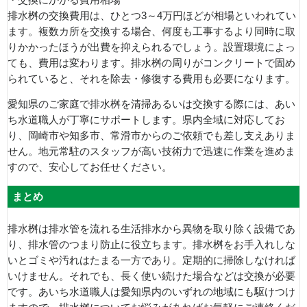
排水桝の交換費用は、ひとつ3～4万円ほどが相場といわれてい
ます。複数カ所を交換する場合、何度も工事するより同時に取
りかかったほうが出費を抑えられるでしょう。設置環境によっ
ても、費用は変わります。排水桝の周りがコンクリートで固め
られていると、それを除去・修復する費用も必要になります。
愛知県のご家庭で排水桝を清掃あるいは交換する際には、あい
ち水道職人が丁寧にサポートします。県内全域に対応してお
り、岡崎市や知多市、常滑市からのご依頼でも差し支えありま
せん。地元常駐のスタッフが高い技術力で迅速に作業を進めま
すので、安心してお任せください。
まとめ
排水桝は排水管を流れる生活排水から異物を取り除く設備であ
り、排水管のつまり防止に役立ちます。排水桝をお手入れしな
いとゴミや汚れはたまる一方であり。定期的に掃除しなければ
いけません。それでも、長く使い続けた場合などは交換が必要
です。あいち水道職人は愛知県内のいずれの地域にも駆けつけ