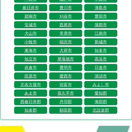
春日井市
豊川市
津島市
碧南市
刈谷市
豊田市
安城市
西尾市
蒲郡市
犬山市
常滑市
江南市
小牧市
稲沢市
新城市
東海市
大府市
知多市
知立市
尾張旭市
高浜市
岩倉市
豊明市
日進市
田原市
愛西市
清須市
北名古屋市
弥富市
みよし市
あま市
長久手市
愛知郡
西春日井郡
丹羽郡
海部郡
知多郡
額田郡
北設楽郡