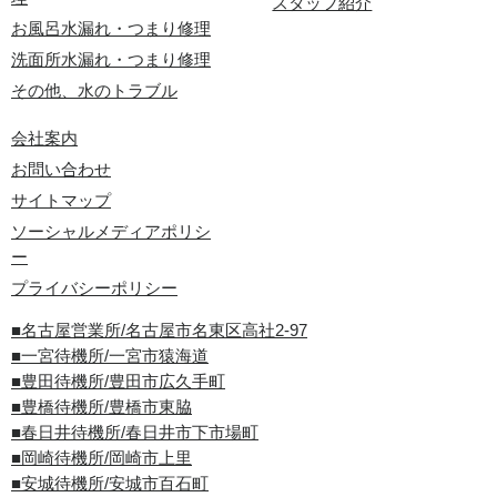
スタッフ紹介
お風呂水漏れ・つまり修理
洗面所水漏れ・つまり修理
その他、水のトラブル
会社案内
お問い合わせ
サイトマップ
ソーシャルメディアポリシ
ー
プライバシーポリシー
■名古屋営業所/名古屋市名東区高社2-97
■一宮待機所/一宮市猿海道
■豊田待機所/豊田市広久手町
■豊橋待機所/豊橋市東脇
■春日井待機所/春日井市下市場町
■岡崎待機所/岡崎市上里
■安城待機所/安城市百石町