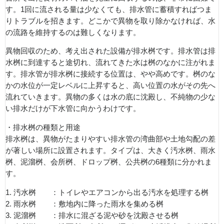
す。1回に流される量は少なくても、排水管に蓄積すればつま
りトラブルを招きます。どこかで異物を取り除かなければ、水
の流路を維持するのは難しくなります。
異物回収のため、考え出された設備が排水桝です。排水管は排
水桝に到達すると途切れ、流れてきた水は桝のなかに注がれま
す。排水管が排水桝に接続する位置は、やや高めです。桝のな
かの水位が一定レベルに上昇すると、高い位置の水がその先へ
流れていきます。異物の多くは水の底に沈殿し、不純物の少な
い排水だけが下水管に向かうわけです。
・排水桝の種類と用途
排水桝は、異物がたまりやすい排水管の湾曲部や土地勾配の差
が著しい場所に設置されます。タイプは、大きく汚水桝、雨水
桝、泥溜桝、会所桝、ドロップ桝、公共桝の6種類に分かれま
す。
1. 汚水桝 ：トイレやエアコンから出る汚水を処理する桝
2. 雨水桝 ：敷地内に降った雨水を集める桝
3. 泥溜桝 ：排水に混ざる泥や砂を沈殿させる桝