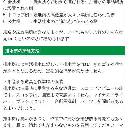
4. 会所桝 ：洗面所や台所から運ばれる生活排水の集結場所
に設置される桝
5. ドロップ桝：敷地内の高低差が大きい場所に使われる桝
6. 公共桝 ：生活排水の合流地点に使われる桝
用途や設置場所は異なりますが、いずれもお手入れの手間を考
え1mくらいの深さに埋められます。
排水桝の掃除方法
排水桝には生活排水に混じって排水管を流れてきたゴミや汚れ
が次々とたまるため、定期的な掃除が欠かせません。
・用意する道具と作業時の服装
排水桝の清掃時に用意する主な道具は、スコップとビニール袋
です。スコップは、園芸用で問題ありません。マイナスドライ
バー、ブラシ（タワシ）、台所用洗剤、バケツ、新聞紙もある
とよいでしょう。
排水桝は臭いがきつく、作業中に汚水が飛び散る可能性もあり
ます。服は、汚れてもかまわないものを着用してください。マ