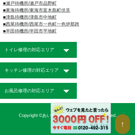
■瀬戸待機所/瀬戸市品野町
■東海待機所/東海市富木島町伏見
■津島待機所/津島市中地町
■西尾待機所/西尾市一色町一色伊那跨
■半田待機所/半田市平地町
トイレ修理の対応エリア
キッチン修理の対応エリア
お風呂修理の対応エリア
Copyright ©あいち水道職人. All Rights Reserved.
↑