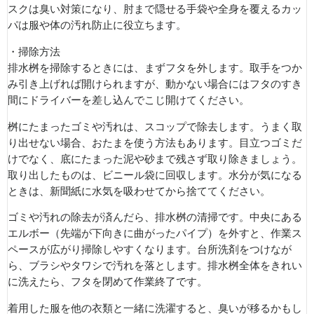
スクは臭い対策になり、肘まで隠せる手袋や全身を覆えるカッ
パは服や体の汚れ防止に役立ちます。
・掃除方法
排水桝を掃除するときには、まずフタを外します。取手をつか
み引き上げれば開けられますが、動かない場合にはフタのすき
間にドライバーを差し込んでこじ開けてください。
桝にたまったゴミや汚れは、スコップで除去します。うまく取
り出せない場合、おたまを使う方法もあります。目立つゴミだ
けでなく、底にたまった泥や砂まで残さず取り除きましょう。
取り出したものは、ビニール袋に回収します。水分が気になる
ときは、新聞紙に水気を吸わせてから捨ててください。
ゴミや汚れの除去が済んだら、排水桝の清掃です。中央にある
エルボー（先端が下向きに曲がったパイプ）を外すと、作業ス
ペースが広がり掃除しやすくなります。台所洗剤をつけなが
ら、ブラシやタワシで汚れを落とします。排水桝全体をきれい
に洗えたら、フタを閉めて作業終了です。
着用した服を他の衣類と一緒に洗濯すると、臭いが移るかもし