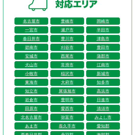
名古屋市
豊橋市
岡崎市
一宮市
瀬戸市
半田市
春日井市
豊川市
津島市
碧南市
刈谷市
豊田市
安城市
西尾市
蒲郡市
犬山市
常滑市
江南市
小牧市
稲沢市
新城市
東海市
大府市
知多市
知立市
尾張旭市
高浜市
岩倉市
豊明市
日進市
田原市
愛西市
清須市
北名古屋市
弥富市
みよし市
あま市
長久手市
愛知郡
西春日井郡
丹羽郡
海部郡