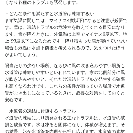
くなり各種のトラブルも誘発します。
・どんな条件を満たすと水道管は凍結するか
まず気温に関しては、マイナス4度以下になると注意が必要で
す。雪は、凍結トラブルの危険性を教えてくれる目安になり
ます。雪が降るときに、外気温は上空でマイナス6度以下、地
上で3度以下になるためです。降り積もった雪が溶けていない
場合も気温は氷点下前後と考えられるので、気をつけたほう
がよいでしょう。
陽当たりの少ない場所、ならびに風の吹き込みやすい場所も
水道管は凍結しやすいといわれています。家の北側部分に風
が吹き込みやすいと、それだけ凍結トラブルが発生する確率
も高くなるわけです。これらの条件が揃っている場所で水道
管がむき出しになっているときは、必要な対策をしておくと
安心です。
・水道管の凍結に付随するトラブル
水道管の凍結により誘発される主なトラブルは、水道管の破
損と破裂です。水は凍ると固体になり、体積が増えます。そ
の結果、氷が水道管を内側から押し広げます。水道管の素材