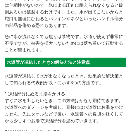
は伸縮性がないので、氷による圧迫に耐えられなくなると破
損あるいは破裂するわけです。また、水が出てこないからと
蛇口を無理にひねるとパッキンやネジといったハンドル部分
の部品を傷める恐れもあります。
急に水が流れなくても焦りは禁物です。水道が使えず非常に
不便ですが、被害を拡大しないためには落ち着いて行動する
ことが望まれます。
水道管が凍結したときの解決方法と注意点
水道管が凍結して水が出なくなったとき、効果的な解決策と
して知られる代表例が以下に示す3つの方法です。
1.凍結部分にぬるま湯をかける
すぐに水を出したいとき、この方法はかなり期待できます。
水道管へのダメージを考慮し、直接には水道管にお湯をかけ
ません。先にタオルなどで覆い、水道管への負担を軽くして
から少しずつお湯で凍結部分を温めていきます。