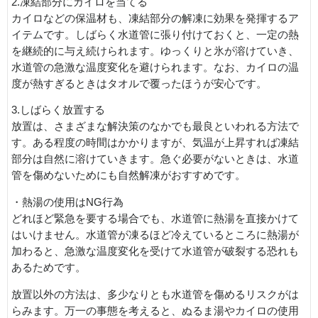
2.凍結部分にカイロを当てる
カイロなどの保温材も、凍結部分の解凍に効果を発揮するア
イテムです。しばらく水道管に張り付けておくと、一定の熱
を継続的に与え続けられます。ゆっくりと氷が溶けていき、
水道管の急激な温度変化を避けられます。なお、カイロの温
度が熱すぎるときはタオルで覆ったほうが安心です。
3.しばらく放置する
放置は、さまざまな解決策のなかでも最良といわれる方法で
す。ある程度の時間はかかりますが、気温が上昇すれば凍結
部分は自然に溶けていきます。急ぐ必要がないときは、水道
管を傷めないためにも自然解凍がおすすめです。
・熱湯の使用はNG行為
どれほど緊急を要する場合でも、水道管に熱湯を直接かけて
はいけません。水道管が凍るほど冷えているところに熱湯が
加わると、急激な温度変化を受けて水道管が破裂する恐れも
あるためです。
放置以外の方法は、多少なりとも水道管を傷めるリスクがは
らみます。万一の事態を考えると、ぬるま湯やカイロの使用