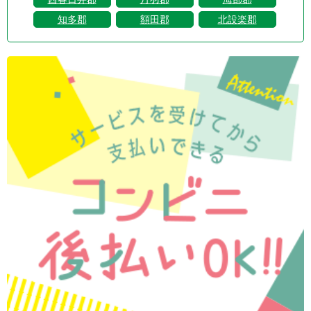
知多郡
額田郡
北設楽郡