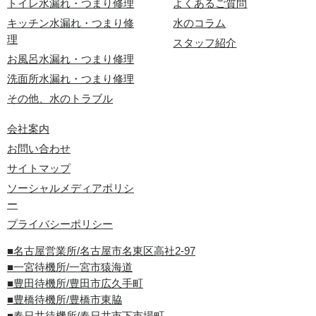
トイレ水漏れ・つまり修理
よくあるご質問
キッチン水漏れ・つまり修
水のコラム
理
スタッフ紹介
お風呂水漏れ・つまり修理
洗面所水漏れ・つまり修理
その他、水のトラブル
会社案内
お問い合わせ
サイトマップ
ソーシャルメディアポリシ
ー
プライバシーポリシー
■名古屋営業所/名古屋市名東区高社2-97
■一宮待機所/一宮市猿海道
■豊田待機所/豊田市広久手町
■豊橋待機所/豊橋市東脇
■春日井待機所/春日井市下市場町