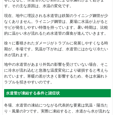
冬になると、水道管のひび割れによる水漏れがよく起きま
す。その主な原因は、水温の変化です。
現在、地中に埋設される水道管は鉄製のライニング鋼管が少
なくありません。ライニング鋼管は、夏場に水温が上がると
サビが発生しやすい特徴を持っています。暑い時期は、比較
的に温かい水が流れるため水道管の腐食が進んでいきます。
徐々に蓄積されたダメージがトラブルに発展しやすくなる時
期が、冬場です。気温が下がれば、水道管にはかなり冷たい
水が流れます。
地中の水道管があまり外気の影響を受けていない場合、そこ
に冷水が流れ込むと急激な温度変化により破損すると考えら
れています。寒暖の差が大きく影響するため、冬は水漏れト
ラブルを招きやすいのです。
水道管が凍結する条件と諸症状
冬場、水道管の凍結につながる代表的な要素は気温・陽当た
り・風量の3つです。実際に凍結すると、水道から水が流れな