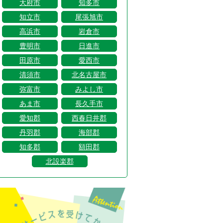
大府市
知多市
知立市
尾張旭市
高浜市
岩倉市
豊明市
日進市
田原市
愛西市
清須市
北名古屋市
弥富市
みよし市
あま市
長久手市
愛知郡
西春日井郡
丹羽郡
海部郡
知多郡
額田郡
北設楽郡