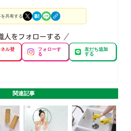
事を共有する
ンネル登
フォローす
友だち追加
る
る
する
関連記事