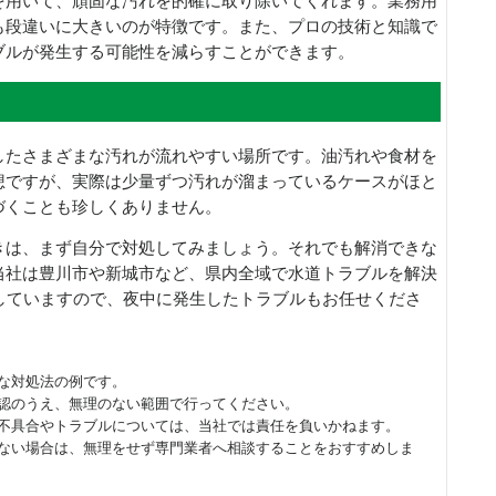
を用いて、頑固な汚れを的確に取り除いてくれます。業務用
も段違いに大きいのが特徴です。また、プロの技術と知識で
ブルが発生する可能性を減らすことができます。
したさまざまな汚れが流れやすい場所です。油汚れや食材を
想ですが、実際は少量ずつ汚れが溜まっているケースがほと
づくことも珍しくありません。
きは、まず自分で対処してみましょう。それでも解消できな
当社は豊川市や新城市など、県内全域で水道トラブルを解決
していますので、夜中に発生したトラブルもお任せくださ
な対処法の例です。
認のうえ、無理のない範囲で行ってください。
不具合やトラブルについては、当社では責任を負いかねます。
ない場合は、無理をせず専門業者へ相談することをおすすめしま