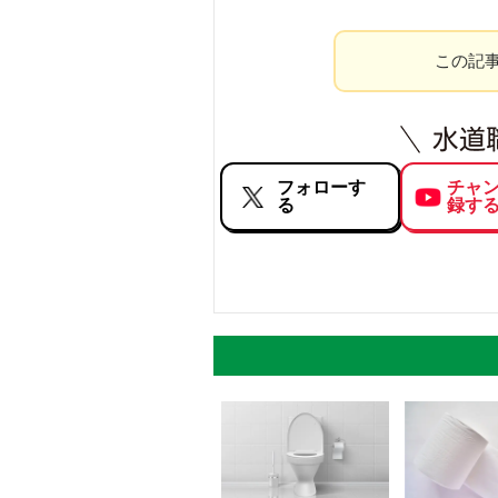
この記
フォローす
チャ
る
録す