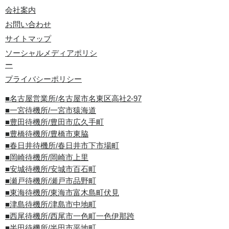
会社案内
お問い合わせ
サイトマップ
ソーシャルメディアポリシ
ー
プライバシーポリシー
■名古屋営業所/名古屋市名東区高社2-97
■一宮待機所/一宮市猿海道
■豊田待機所/豊田市広久手町
■豊橋待機所/豊橋市東脇
■春日井待機所/春日井市下市場町
■岡崎待機所/岡崎市上里
■安城待機所/安城市百石町
■瀬戸待機所/瀬戸市品野町
■東海待機所/東海市富木島町伏見
■津島待機所/津島市中地町
■西尾待機所/西尾市一色町一色伊那跨
■半田待機所/半田市平地町