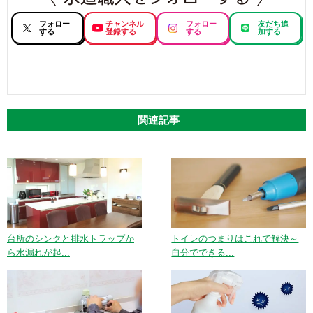
フォロー
チャンネル
フォロー
友だち追
する
登録する
する
加する
関連記事
台所のシンクと排水トラップか
トイレのつまりはこれで解決～
ら水漏れが起...
自分でできる...