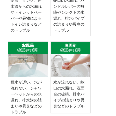
便器、タンク、給
蛇口の水漏れ、ハ
水管からの水漏れ
ンドルレバーの故
やトイレットペー
障やシンク下の水
パーや異物による
漏れ、排水パイプ
トイレ詰まりなど
の詰まりや異臭の
のトラブル
トラブル
排水が遅い、水が
水が流れない、蛇
流れない、シャワ
口の水漏れ、洗面
ーヘッドからの水
台の破損、排水パ
漏れ、排水溝の詰
イプの詰まりや異
まりや異臭などの
臭などのトラブル
トラブル