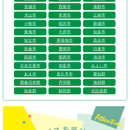
安城市
西尾市
蒲郡市
犬山市
常滑市
江南市
小牧市
稲沢市
新城市
東海市
大府市
知多市
知立市
尾張旭市
高浜市
岩倉市
豊明市
日進市
田原市
愛西市
清須市
北名古屋市
弥富市
みよし市
あま市
長久手市
愛知郡
西春日井郡
丹羽郡
海部郡
知多郡
額田郡
北設楽郡