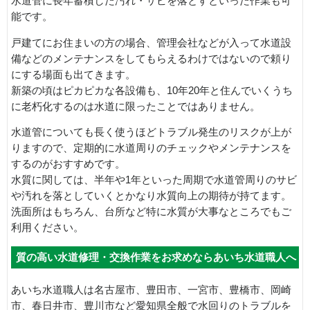
水道管に長年蓄積した汚れ・サビを落とすといった作業も可
能です。
戸建てにお住まいの方の場合、管理会社などが入って水道設
備などのメンテナンスをしてもらえるわけではないので頼り
にする場面も出てきます。
新築の頃はピカピカな各設備も、10年20年と住んでいくうち
に老朽化するのは水道に限ったことではありません。
水道管についても長く使うほどトラブル発生のリスクが上が
りますので、定期的に水道周りのチェックやメンテナンスを
するのがおすすめです。
水質に関しては、半年や1年といった周期で水道管周りのサビ
や汚れを落としていくとかなり水質向上の期待が持てます。
洗面所はもちろん、台所など特に水質が大事なところでもご
利用ください。
質の高い水道修理・交換作業をお求めならあいち水道職人へ
あいち水道職人は名古屋市、豊田市、一宮市、豊橋市、岡崎
市、春日井市、豊川市など愛知県全般で水回りのトラブルを