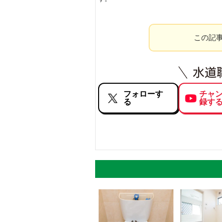
この記
フォローす
チャ
る
録す