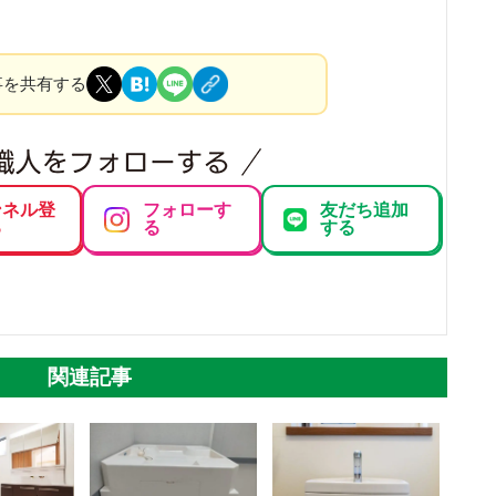
事を共有する
ンネル登
フォローす
友だち追加
る
る
する
関連記事