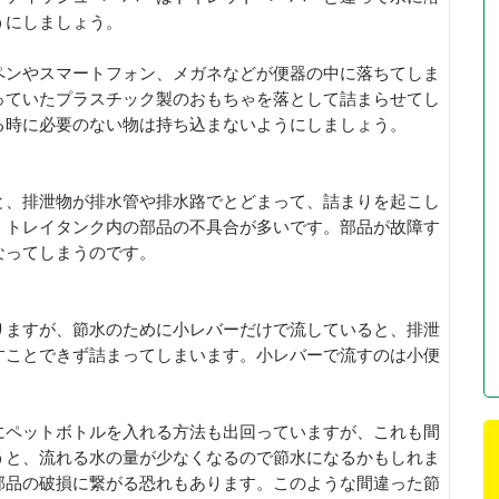
うにしましょう。
ペンやスマートフォン、メガネなどが便器の中に落ちてしま
っていたプラスチック製のおもちゃを落として詰まらせてし
る時に必要のない物は持ち込まないようにしましょう。
と、排泄物が排水管や排水路でとどまって、詰まりを起こし
、トレイタンク内の部品の不具合が多いです。部品が故障す
なってしまうのです。
りますが、節水のために小レバーだけで流していると、排泄
すことできず詰まってしまいます。小レバーで流すのは小便
にペットボトルを入れる方法も出回っていますが、これも間
うと、流れる水の量が少なくなるので節水になるかもしれま
部品の破損に繋がる恐れもあります。このような間違った節