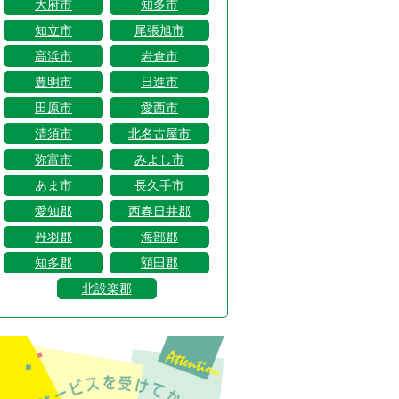
大府市
知多市
知立市
尾張旭市
高浜市
岩倉市
豊明市
日進市
田原市
愛西市
清須市
北名古屋市
弥富市
みよし市
あま市
長久手市
愛知郡
西春日井郡
丹羽郡
海部郡
知多郡
額田郡
北設楽郡