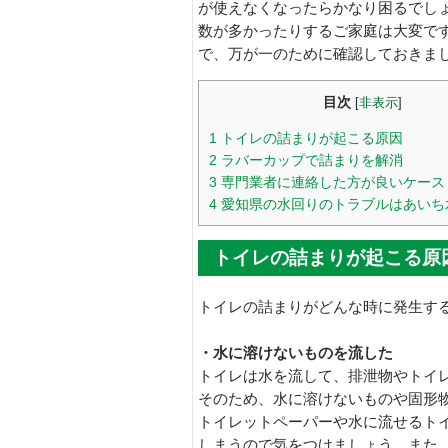
が使えなくなったらかなり困るでし
数が多かったりするご家庭は大変で
で、万が一のために確認しておきま
目次
[
非表示
]
1
トイレの詰まりが起こる原因
2
ラバーカップで詰まりを解消
3
専門業者に連絡した方が良いケース
4
愛知県の水回りのトラブルはあいち
トイレの詰まりが起こる原
トイレの詰まりがどんな時に発生す
・水に溶けないものを流した
トイレは水を流して、排泄物やトイ
そのため、水に溶けないものや固形
トイレットペーパーや水に流せるト
しまうので気をつけましょう。また