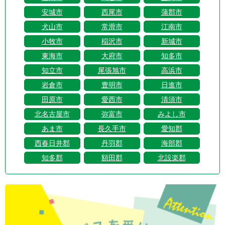
安城市
西尾市
蒲郡市
犬山市
常滑市
江南市
小牧市
稲沢市
新城市
東海市
大府市
知多市
知立市
尾張旭市
高浜市
岩倉市
豊明市
日進市
田原市
愛西市
清須市
北名古屋市
弥富市
みよし市
あま市
長久手市
愛知郡
西春日井郡
丹羽郡
海部郡
知多郡
額田郡
北設楽郡