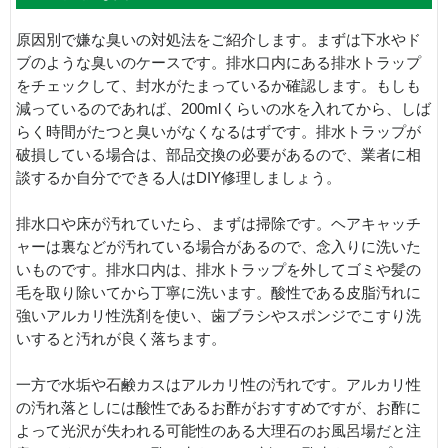
原因別で嫌な臭いの対処法をご紹介します。まずは下水やド
ブのような臭いのケースです。排水口内にある排水トラップ
をチェックして、封水がたまっているか確認します。もしも
減っているのであれば、200mlくらいの水を入れてから、しば
らく時間がたつと臭いがなくなるはずです。排水トラップが
破損している場合は、部品交換の必要があるので、業者に相
談するか自分でできる人はDIY修理しましょう。
排水口や床が汚れていたら、まずは掃除です。ヘアキャッチ
ャーは裏などが汚れている場合があるので、念入りに洗いた
いものです。排水口内は、排水トラップを外してゴミや髪の
毛を取り除いてから丁寧に洗います。酸性である皮脂汚れに
強いアルカリ性洗剤を使い、歯ブラシやスポンジでこすり洗
いすると汚れが良く落ちます。
一方で水垢や石鹸カスはアルカリ性の汚れです。アルカリ性
の汚れ落としには酸性であるお酢がおすすめですが、お酢に
よって光沢が失われる可能性のある大理石のお風呂場だと注