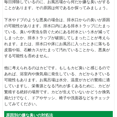
毎日掃除しているのに、お風呂場から何だか嫌な臭いがする
ことがあります。その原因は何であるか探ってみましょう。
下水やドブのような悪臭の場合は、排水口からの臭いが原因
の可能性があります。排水口内にある排水トラップにたまっ
ている、臭いや害虫を防ぐためにある封水という水が減って
しまったか、排水トラップが破損してしまったことが考えら
れます。または、排水口や床にお風呂に入ったときに落ちる
皮脂や垢、石鹸カスがたまって汚れていることから、悪臭が
する可能性も否めません。
他に考えられるのはカビです。もしもカビ臭いと感じるので
あれば、浴室内や換気扇に発生している、カビからきている
可能性もあります。お風呂場は水分、温度がカビの繁殖に適
していますし、栄養源となる汚れが多くあるために、カビが
繁殖する絶好の場所です。カビが生えていないかどうか換気
扇だけでなく、ドアやサッシ、椅子や洗面器などをチェック
してみてください。
原因別の嫌な臭いの対処法