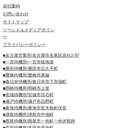
会社案内
お問い合わせ
サイトマップ
ソーシャルメディアポリシ
ー
プライバシーポリシー
■名古屋営業所/名古屋市名東区高社2-97
■一宮待機所/一宮市猿海道
■豊田待機所/豊田市広久手町
■豊橋待機所/豊橋市東脇
■春日井待機所/春日井市下市場町
■岡崎待機所/岡崎市上里
■安城待機所/安城市百石町
■瀬戸待機所/瀬戸市品野町
■東海待機所/東海市富木島町伏見
■津島待機所/津島市中地町
■西尾待機所/西尾市一色町一色伊那跨
■半田待機所/半田市平地町