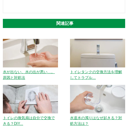
関連記事
水が出ない、水の出が悪い…。
トイレタンクの交換方法を理解
原因と対処法
してトラブル...
トイレの換気扇は自分で交換で
水道水の濁りはなぜ起きる？対
きる？DIY...
処方法は？