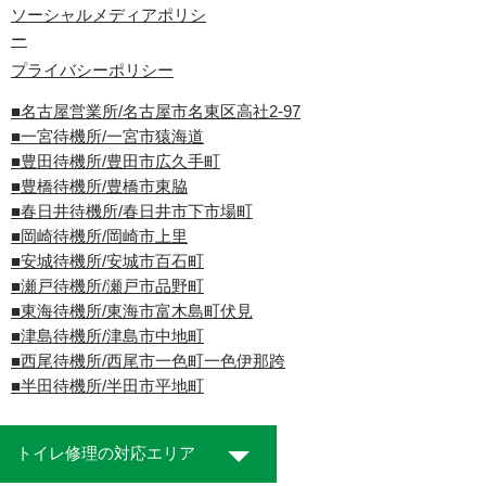
ソーシャルメディアポリシ
ー
プライバシーポリシー
■名古屋営業所/名古屋市名東区高社2-97
■一宮待機所/一宮市猿海道
■豊田待機所/豊田市広久手町
■豊橋待機所/豊橋市東脇
■春日井待機所/春日井市下市場町
■岡崎待機所/岡崎市上里
■安城待機所/安城市百石町
■瀬戸待機所/瀬戸市品野町
■東海待機所/東海市富木島町伏見
■津島待機所/津島市中地町
■西尾待機所/西尾市一色町一色伊那跨
■半田待機所/半田市平地町
トイレ修理の対応エリア