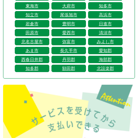
東海市
大府市
知多市
知立市
尾張旭市
高浜市
岩倉市
豊明市
日進市
田原市
愛西市
清須市
北名古屋市
弥富市
みよし市
あま市
長久手市
愛知郡
西春日井郡
丹羽郡
海部郡
知多郡
額田郡
北設楽郡